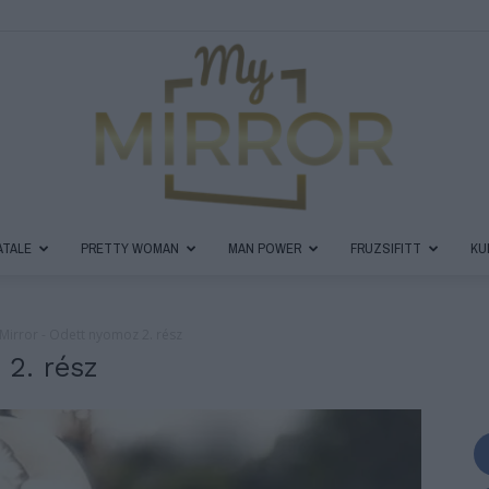
ATALE
PRETTY WOMAN
MAN POWER
FRUZSIFITT
KU
MyMirror
Mirror - Odett nyomoz 2. rész
2. rész
Magazin