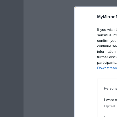
MyMirror 
If you wish 
sensitive in
confirm you
continue se
information 
further disc
participants
Downstream 
Persona
I want t
Opted 