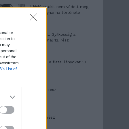
A kislány, akit nem védett meg
senki – Lyhanna története
sonal or
T. Barnett: Gyilkosság a
ection to
Garda-tónál 12. rész
ou may
 personal
out of the
T. szereti a fiatal lányokat 13.
 downstream
rész
B’s List of
Minka 10. rész
Minka 9. rész