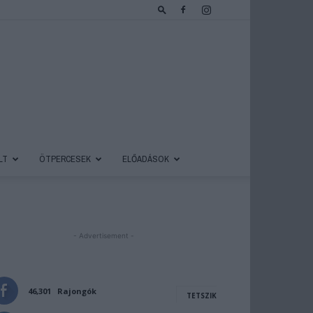
LT
ÖTPERCESEK
ELŐADÁSOK
- Advertisement -
46,301
Rajongók
TETSZIK