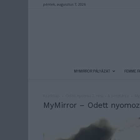
péntek, augusztus 7, 2026
MYMIRROR PÁLYÁZAT
FEMME F
Kezdőlap
Odett nyomoz 2. rész – A pénztárca
My
MyMirror – Odett nyomoz 