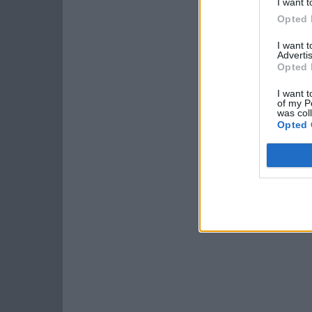
I want t
Opted 
I want 
Advertis
Opted 
I want t
of my P
was col
Opted 