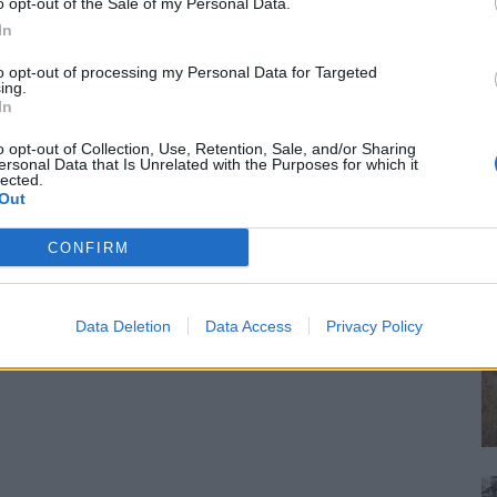
o opt-out of the Sale of my Personal Data.
In
to opt-out of processing my Personal Data for Targeted
ing.
In
o opt-out of Collection, Use, Retention, Sale, and/or Sharing
ersonal Data that Is Unrelated with the Purposes for which it
lected.
Out
CONFIRM
Data Deletion
Data Access
Privacy Policy