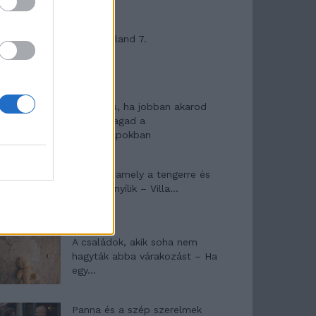
Máltai kaland 7.
10 tanács, ha jobban akarod
érezni magad a
hétköznapokban
Egy ház, amely a tengerre és
a fényre nyílik – Villa...
A családok, akik soha nem
hagyták abba várakozást – Ha
egy...
Panna és a szép szerelmek