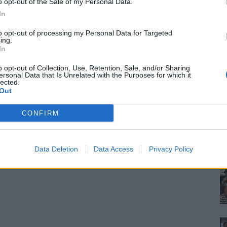
o opt-out of the Sale of my Personal Data.
In
to opt-out of processing my Personal Data for Targeted
ing.
In
o opt-out of Collection, Use, Retention, Sale, and/or Sharing
ersonal Data that Is Unrelated with the Purposes for which it
lected.
Out
CONFIRM
Data Deletion
Data Access
Privacy Policy