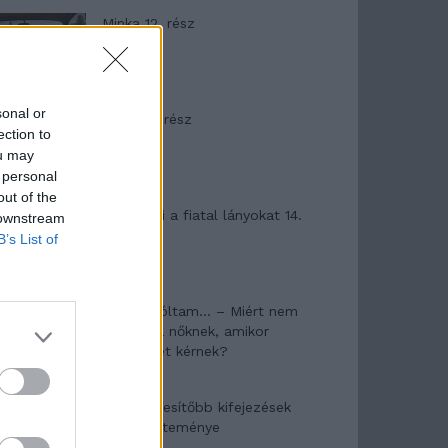
Minka 12. rész
sonal or
Minka 11. rész
ection to
ou may
 personal
out of the
T. szereti a fiatal lányokat 14.
 downstream
rész
B’s List of
Pedig szóltam… – Miért nem
hiszünk a nőknek, amikor
segítséget kérnek?
A legidegesítőbb kifejezések
laza gyűjteménye