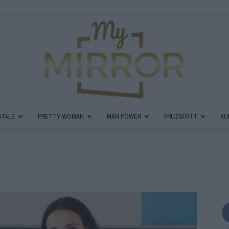
ATALE
PRETTY WOMAN
MAN POWER
FRUZSIFITT
KU
MyMirror
Magazin