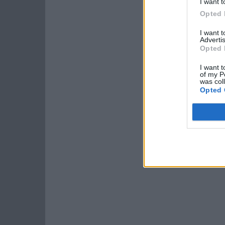
I want t
Opted 
I want 
Advertis
Opted 
I want t
of my P
was col
Opted 