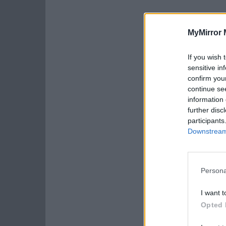
MyMirror 
If you wish 
sensitive in
confirm you
continue se
information 
further disc
participants
Downstream 
Persona
I want t
Opted 