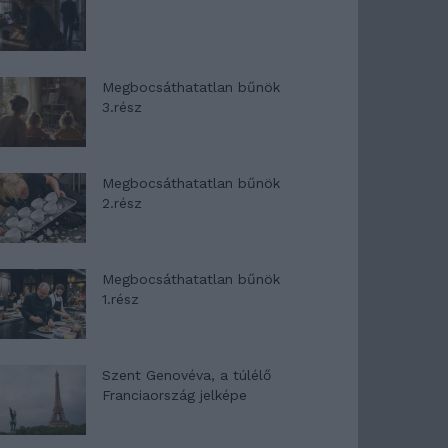
Megbocsáthatatlan bűnök
3.rész
Megbocsáthatatlan bűnök
2.rész
Megbocsáthatatlan bűnök
1.rész
Szent Genovéva, a túlélő
Franciaország jelképe