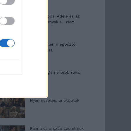
Elyna Robbs: Adéle és az
örökölt árnyak 13. rész
Woody Allen megosztó
zsenialitása
A világ legismertebb ruhái
Nyár, nevetés, anekdoták
Panna és a szép szerelmek