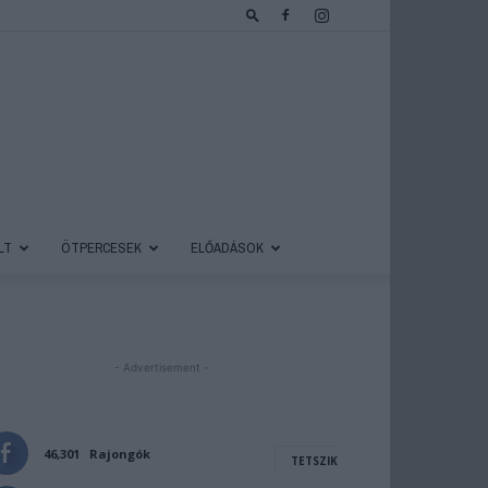
LT
ÖTPERCESEK
ELŐADÁSOK
- Advertisement -
46,301
Rajongók
TETSZIK