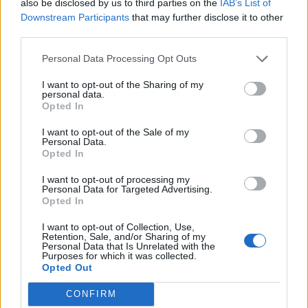
also be disclosed by us to third parties on the
IAB’s List of
Downstream Participants
that may further disclose it to other
third parties.
Pedig szóltam… – Miért nem hiszünk a
nőknek, amikor segítséget kérnek?
Personal Data Processing Opt Outs
I want to opt-out of the Sharing of my
personal data.
A legidegesítőbb kifejezések laza
Opted In
gyűjteménye
I want to opt-out of the Sale of my
Personal Data.
Opted In
Elyna Robbs: Adéle és az örökölt árnyak
I want to opt-out of processing my
13. rész
Personal Data for Targeted Advertising.
Opted In
I want to opt-out of Collection, Use,
Woody Allen megosztó zsenialitása
Retention, Sale, and/or Sharing of my
Personal Data that Is Unrelated with the
Purposes for which it was collected.
Opted Out
CONFIRM
A világ legismertebb ruhái