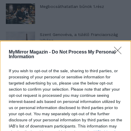
Megbocsáthatatlan bűnök 1.rész
Szent Genovéva, a túlélő Franciaország
jelképe
MyMirror Magazin -
Do Not Process My Personal
Information
Minka 12. rész
If you wish to opt-out of the sale, sharing to third parties, or
processing of your personal or sensitive information for
targeted advertising by us, please use the below opt-out
section to confirm your selection. Please note that after your
Minka 11. rész
opt-out request is processed you may continue seeing
interest-based ads based on personal information utilized by
us or personal information disclosed to third parties prior to
your opt-out. You may separately opt-out of the further
T. szereti a fiatal lányokat 14. rész
disclosure of your personal information by third parties on the
IAB’s list of downstream participants. This information may