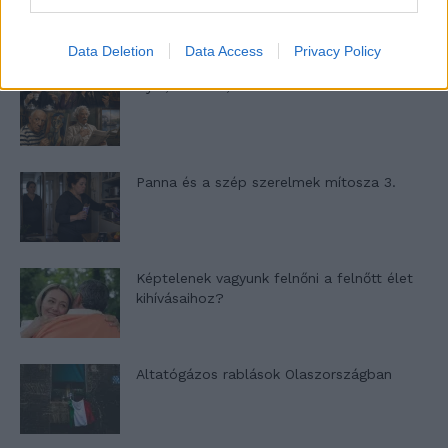
Data Deletion
Data Access
Privacy Policy
Nyár, nevetés, anekdoták
Panna és a szép szerelmek mítosza 3.
Képtelenek vagyunk felnőni a felnőtt élet
kihívásaihoz?
Altatógázos rablások Olaszországban