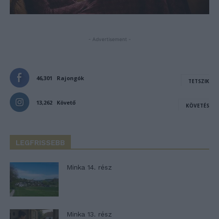
- Advertisement -
46,301
Rajongók
TETSZIK
13,262
Követő
KÖVETÉS
LEGFRISSEBB
Minka 14. rész
Minka 13. rész