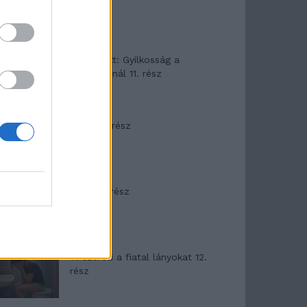
T. Barnett: Gyilkosság a
Garda-tónál 11. rész
Minka 8. rész
Minka 7. rész
T. szereti a fiatal lányokat 12.
rész