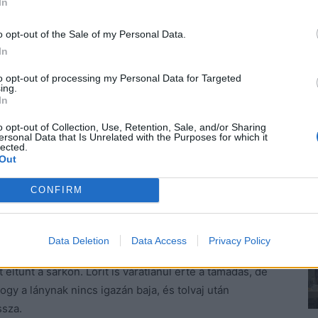
In
o opt-out of the Sale of my Personal Data.
gyors, meg hogy a mai napon bonyolítsuk le.
Ezek
In
to opt-out of processing my Personal Data for Targeted
ing.
In
i azt ajánlotta, hagyják a forgalmas helyeket,
öbb szerencsével járnak. Kiara lába sajgott a
o opt-out of Collection, Use, Retention, Sale, and/or Sharing
ersonal Data that Is Unrelated with the Purposes for which it
s a lábbelije.
lected.
Out
 amikor
a sikátorban az egyik kapualjból kiugrott
CONFIRM
 kezéből.
Aztán futni kezdett. Mindez olyan gyorsan
t látni semmi.
Data Deletion
Data Access
Privacy Policy
sen a járda szélére. Nagyot reccsent a lába miközben
 eltűnt a sarkon. Lórit is váratlanul érte a támadás, de
ogy a lánynak nincs igazán baja, és tolvaj után
ssza.