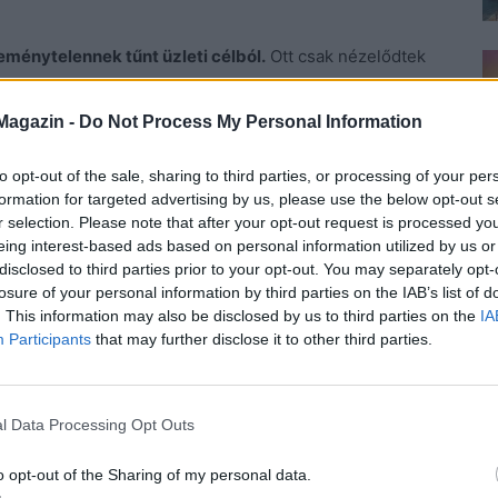
reménytelennek tűnt üzleti célból.
Ott csak nézelődtek
égét, a tornyot is. Mulatságos volt, hogy ő kalauzol
Magazin -
Do Not Process My Personal Information
gy rakás hangulatos üzlet. Mindegyik valami
to opt-out of the sale, sharing to third parties, or processing of your per
formation for targeted advertising by us, please use the below opt-out s
kák, esetleg kerámiatárgyak kellették magukat, vagy
r selection. Please note that after your opt-out request is processed y
kat. Kiadó üzletnek azonban nyoma sem volt.
eing interest-based ads based on personal information utilized by us or
disclosed to third parties prior to your opt-out. You may separately opt-
dett, főleg, mert Lóriról kiderült, hogy bár kedves és
losure of your personal information by third parties on the IAB’s list of
lől faggatta a lányt, amivel nem lett volna gond, ha nem
. This information may also be disclosed by us to third parties on the
IA
Participants
that may further disclose it to other third parties.
 hogy mennyit örökölt Kiara. Ez nem tartozott senkire,
tilag idegen volt számára, leszámítva az emlékeket. A
 csak túl sok idő múlt el, és nem volt miről
l Data Processing Opt Outs
hogy valóban unalmas-e vagy csak ő türelmetlen vele.
t volna baj, mégse tetszett a lánynak, mert elcsípett
o opt-out of the Sharing of my personal data.
eérthető, amit hallott, vagy csak az élénk képzelete űz