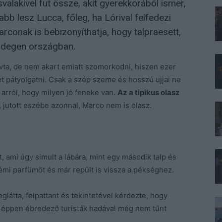
alakivel fut össze, akit gyerekkorából ismer,
bb lesz Lucca, főleg, ha Lórival felfedezi
arconak is bebizonyíthatja, hogy talpraesett,
 idegen országban.
hívta, de nem akart emiatt szomorkodni, hiszen ezer
t pátyolgatni. Csak a szép szeme és hosszú ujjai ne
arról, hogy milyen jó feneke van.
Az a tipikus olasz
, jutott eszébe azonnal, Marco nem is olasz.
, ami úgy simult a lábára, mint egy második talp és
émi parfümöt és már repült is vissza a pékséghez.
eglátta, felpattant és tekintetével kérdezte, hogy
z éppen ébredező turisták hadával még nem tűnt