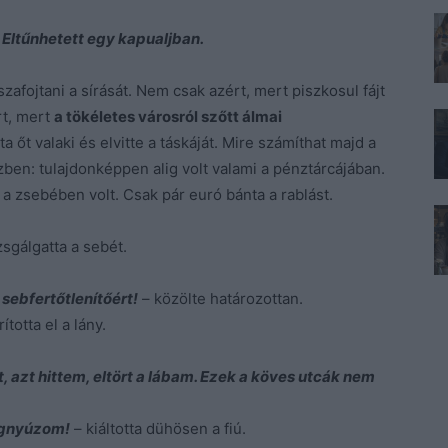
Eltűnhetett egy kapualjban.
szafojtani a sírását. Nem csak azért, mert piszkosul fájt
rt, mert
a tökéletes városról szőtt álmai
őt valaki és elvitte a táskáját. Mire számíthat majd a
ben: tulajdonképpen alig volt valami a pénztárcájában.
 a zsebében volt. Csak pár euró bánta a rablást.
zsgálgatta a sebét.
sebfertőtlenítőért!
– közölte határozottan.
ította el a lány.
t, azt hittem, eltört a lábam. Ezek a köves utcák nem
egnyúzom!
– kiáltotta dühösen a fiú.