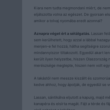
Kiara nem tudta megmondani miért, de nem 
eljátszotta volna az egészet. De gyorsan el
amikor a tolvaj nyomába eredt azonnal?
Aznapra véget ért a sétálgatás.
Lassan felá
sem kerülhetett, hogy azzal a lábbal hazag
menjen-e fel hozzá, hátha segítségre szorul
mindannyiszor tiltakozott. Egyedül akart le
került ilyen helyzetbe, hiszen Olaszorszá
merészsége meglepte, hiszen nem volt egye
A lakástól nem messze kiszállt és szomorúan
kedve ahhoz, hogy ápolják, de egyedül se vol
Lassan, sántikálva eljutott a kapuig, majd m
kanapéra és elsírta magát. Fájt a térde és f