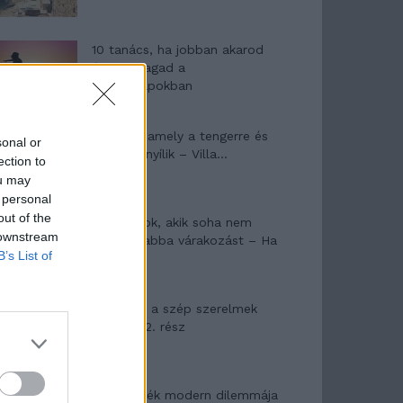
10 tanács, ha jobban akarod
érezni magad a
hétköznapokban
Egy ház, amely a tengerre és
sonal or
a fényre nyílik – Villa...
ection to
ou may
 personal
out of the
A családok, akik soha nem
 downstream
hagyták abba várakozást – Ha
B’s List of
egy...
Panna és a szép szerelmek
mítosza 2. rész
Az ereklyék modern dilemmája