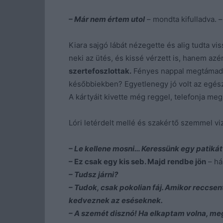
– Már nem értem utol
– mondta kifulladva. –
Kiara sajgó lábát nézegette és alig tudta vis
neki az ütés, és kissé vérzett is, hanem azé
szertefoszlottak.
Fényes nappal megtámadta 
későbbiekben? Egyetlenegy jó volt az egész
A kártyáit kivette még reggel, telefonja meg
Lóri letérdelt mellé és szakértő szemmel vi
– Le kellene mosni… Keressünk egy patikát 
– Ez csak egy kis seb. Majd rendbe jön
– hár
– Tudsz járni?
– Tudok, csak pokolian fáj. Amikor reccsen
kedveznek az eséseknek.
– A szemét disznó! Ha elkaptam volna, m