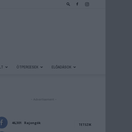
LT
ÖTPERCESEK
ELŐADÁSOK
- Advertisement -
46,301
Rajongók
TETSZIK