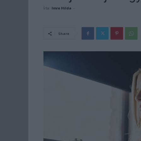
Írta:
Imre Hilda
-
Share