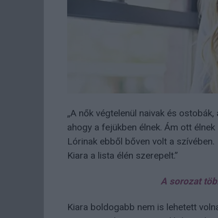
„A nők végtelenül naivak és ostobák, 
ahogy a fejükben élnek. Ám ott élnek 
Lórinak ebből bőven volt a szívében.
Kiara a lista élén szerepelt.”
A sorozat töb
Kiara boldogabb nem is lehetett volna