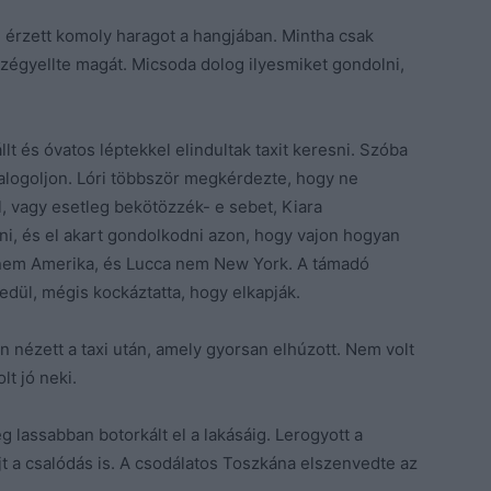
érzett komoly haragot a hangjában. Mintha csak
szégyellte magát. Micsoda dolog ilyesmiket gondolni,
llt és óvatos léptekkel elindultak taxit keresni. Szóba
yalogoljon. Lóri többször megkérdezte, hogy ne
, vagy esetleg bekötözzék- e sebet, Kiara
nni, és el akart gondolkodni azon, hogy vajon hogyan
g nem Amerika, és Lucca nem New York. A támadó
dül, mégis kockáztatta, hogy elkapják.
 nézett a taxi után, amely gyorsan elhúzott. Nem volt
t jó neki.
ég lassabban botorkált el a lakásáig. Lerogyott a
ájt a csalódás is. A csodálatos Toszkána elszenvedte az