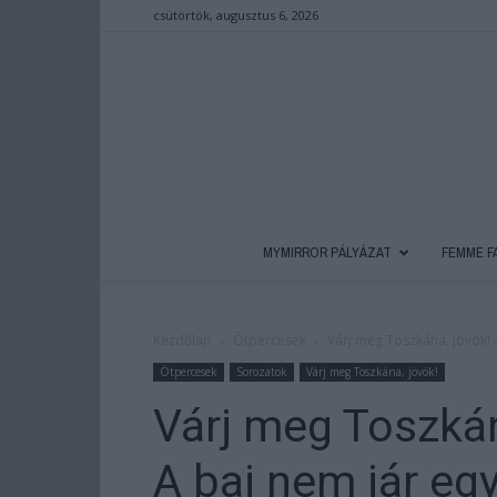
csütörtök, augusztus 6, 2026
MYMIRROR PÁLYÁZAT
FEMME F
Kezdőlap
Ötpercesek
Várj meg Toszkána, jövök! – 
Ötpercesek
Sorozatok
Várj meg Toszkána, jövök!
Várj meg Toszkán
A baj nem jár eg