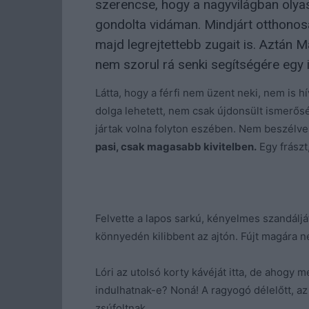
szerencse, hogy a nagyvilágban olyasv
gondolta vidáman. Mindjárt otthonosa
majd legrejtettebb zugait is. Aztán M
nem szorul rá senki segítségére egy
Látta, hogy a férfi nem üzent neki, nem is 
dolga lehetett, nem csak újdonsült ismerősé
jártak volna folyton eszében. Nem beszélve 
pasi, csak magasabb kivitelben.
Egy frászt
Felvette a lapos sarkú, kényelmes szandálját
könnyedén kilibbent az ajtón. Fújt magára n
Lóri az utolsó korty kávéját itta, de ahogy m
indulhatnak-e? Noná! A ragyogó délelőtt, a
zsúfoltnak.