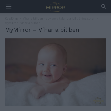
Kezdőlap
Vihar a biliben – egy anya kalandjai bilitréning során
MyMirror - Vihar a biliben
MyMirror – Vihar a biliben