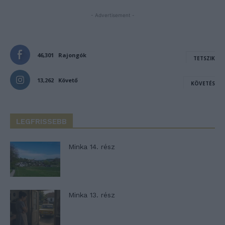
- Advertisement -
46,301
Rajongók
TETSZIK
13,262
Követő
KÖVETÉS
LEGFRISSEBB
Minka 14. rész
Minka 13. rész