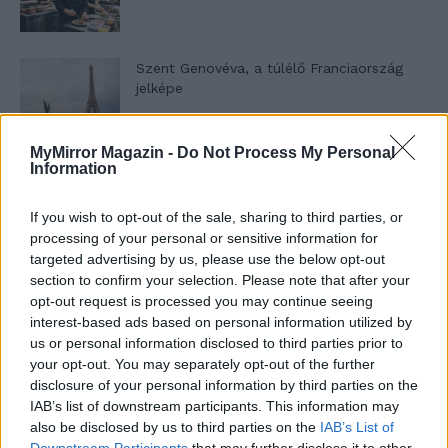
Szent Genovéva, a túlélő Franciaország
jelképe
MyMirror Magazin -
Do Not Process My Personal
Minka 12. rész
Information
If you wish to opt-out of the sale, sharing to third parties, or
processing of your personal or sensitive information for
targeted advertising by us, please use the below opt-out
Minka 11. rész
section to confirm your selection. Please note that after your
opt-out request is processed you may continue seeing
interest-based ads based on personal information utilized by
us or personal information disclosed to third parties prior to
T. szereti a fiatal lányokat 14. rész
your opt-out. You may separately opt-out of the further
disclosure of your personal information by third parties on the
IAB’s list of downstream participants. This information may
also be disclosed by us to third parties on the
IAB’s List of
Downstream Participants
that may further disclose it to other