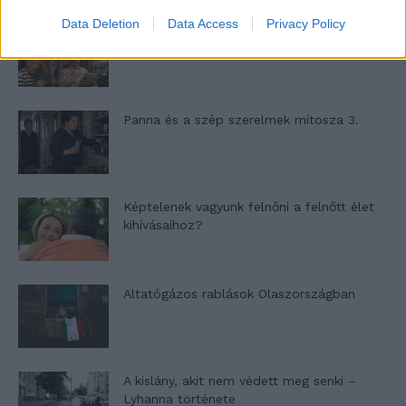
Data Deletion
Data Access
Privacy Policy
Nyár, nevetés, anekdoták
Panna és a szép szerelmek mítosza 3.
Képtelenek vagyunk felnőni a felnőtt élet
kihívásaihoz?
Altatógázos rablások Olaszországban
A kislány, akit nem védett meg senki –
Lyhanna története