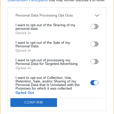
Pedig szóltam… – Miért nem hiszünk a
third parties.
nőknek, amikor segítséget kérnek?
Personal Data Processing Opt Outs
I want to opt-out of the Sharing of my
A legidegesítőbb kifejezések laza
personal data.
gyűjteménye
Opted In
I want to opt-out of the Sale of my
Personal Data.
Elyna Robbs: Adéle és az örökölt árnyak
Opted In
13. rész
I want to opt-out of processing my
Personal Data for Targeted Advertising.
Opted In
Woody Allen megosztó zsenialitása
I want to opt-out of Collection, Use,
Retention, Sale, and/or Sharing of my
Personal Data that Is Unrelated with the
Purposes for which it was collected.
Opted Out
A világ legismertebb ruhái
CONFIRM