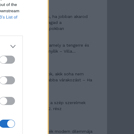
out of the
 downstream
10 tanács, ha jobban akarod
B’s List of
érezni magad a
hétköznapokban
Egy ház, amely a tengerre és
a fényre nyílik – Villa...
A családok, akik soha nem
hagyták abba várakozást – Ha
egy...
Panna és a szép szerelmek
mítosza 2. rész
Az ereklyék modern dilemmája