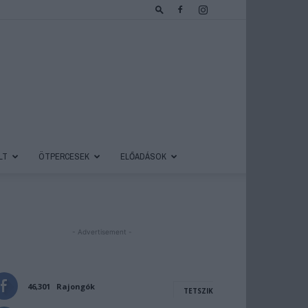
LT
ÖTPERCESEK
ELŐADÁSOK
- Advertisement -
46,301
Rajongók
TETSZIK