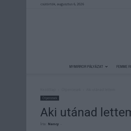
csütörtök, augusztus 6, 2026
MYMIRROR PÁLYÁZAT
FEMME F
Kezdőlap
Ötpercesek
Aki utánad lettem
Ötpercesek
Aki utánad lette
Írta:
Nancy
-