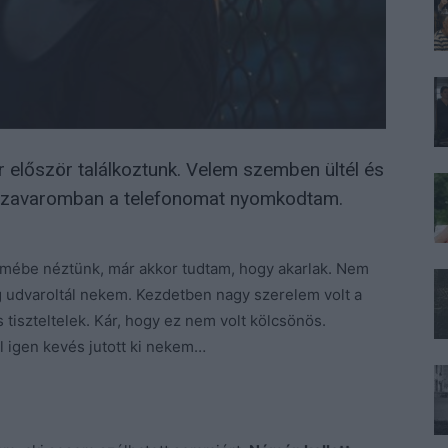
r először találkoztunk. Velem szemben ültél és
n zavaromban a telefonomat nyomkodtam.
mébe néztünk, már akkor tudtam, hogy akarlak. Nem
ig udvaroltál nekem. Kezdetben nagy szerelem volt a
 tiszteltelek. Kár, hogy ez nem volt kölcsönös.
ől igen kevés jutott ki nekem…