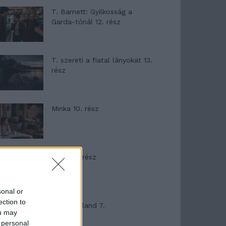
T. Barnett: Gyilkosság a
Garda-tónál 12. rész
T. szereti a fiatal lányokat 13.
rész
Minka 10. rész
Minka 9. rész
sonal or
ection to
Máltai kaland 7.
ou may
 personal