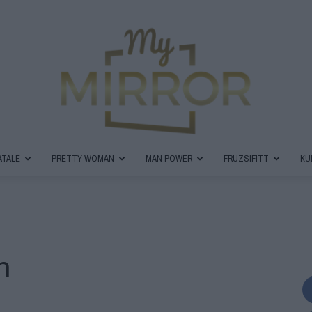
ATALE
PRETTY WOMAN
MAN POWER
FRUZSIFITT
KU
MyMirror
m
Magazin