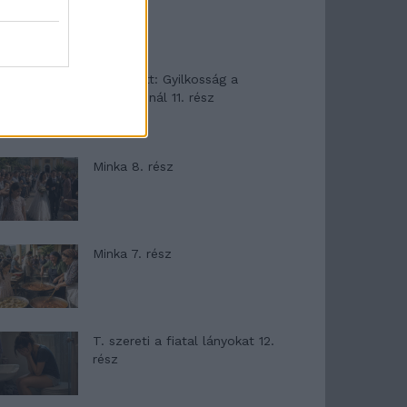
T. Barnett: Gyilkosság a
Garda-tónál 11. rész
Minka 8. rész
Minka 7. rész
T. szereti a fiatal lányokat 12.
rész