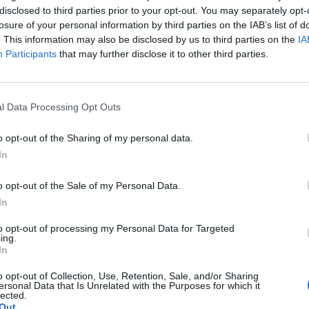
edtem is miután elhagytál.
Önmagamat hibáztattam
disclosed to third parties prior to your opt-out. You may separately opt-
rtő, jó szerető, úgy éreztem többet kellett volna
losure of your personal information by third parties on the IAB’s list of
. This information may also be disclosed by us to third parties on the
IA
Participants
that may further disclose it to other third parties.
iselkedtél úgy. Most már megértelek és őszintén
boldog pillanataink, de köszönöm neked azt a sok
l Data Processing Opt Outs
a lányt, aki melletted voltam, de szeretem azt a
o opt-out of the Sharing of my personal data.
In
 sem felnőtt nőhöz méltón viselkedtem. Hisztiztem,
lül tudtam, el kellene engedjelek, ahhoz azonban túl
o opt-out of the Sale of my Personal Data.
gtem a magánytól, és féltem, elveszett leszek
In
ogy elengedted kezeimet, egy öntudatos,
to opt-out of processing my Personal Data for Targeted
em.
ing.
In
 el tudom utasítani és könnyedén elengedni azt,
o opt-out of Collection, Use, Retention, Sale, and/or Sharing
ersonal Data that Is Unrelated with the Purposes for which it
 úgy érzem hátráltat az életemben.
lected.
Out