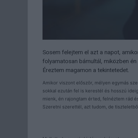
Sosem felejtem el azt a napot, amiko
folyamatosan bámultál, miközben é
Éreztem magamon a tekintetedet.
Amikor viszont először, mélyen egymás sze
sokkal ezután fel is kerestél és hosszú ide
mienk, én rajongtam érted, felnéztem rád és
Szeretni szerettél, azt tudom, de tiszteletb