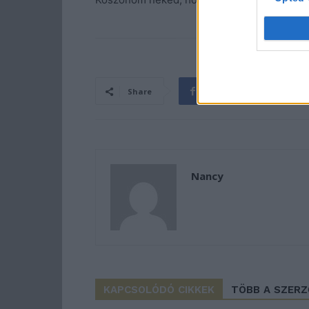
Share
Nancy
KAPCSOLÓDÓ CIKKEK
TÖBB A SZER