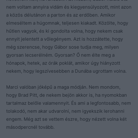
nem voltam annyira vidám és kiegyensúlyozott, mint azon
a közös délutánon a parton és az erdőben. Amikor
elmeséltem a húgomnak, teljesen kiakadt. Közölte, hogy
hűtlen vagyok, és ki gondolta volna, hogy nekem csak
ennyit jelentett a vőlegényem. Azt is hozzátette, hogy
még szerencse, hogy Gábor sose tudja meg, milyen
gyorsan lecserélném. Gyorsan? Ő nem élte meg a
hónapok, hetek, az órák poklát, amikor úgy hiányzott
nekem, hogy legszívesebben a Dunába ugrottam volna.
Marci valóban jóképű a maga módján. Nem mondom,
hogy Brad Pitt, de nekem bejön akkor is, ha nyomokban
tartalmaz belőle valamennyit. És ami a legfontosabb, nem
tolakodó, nem akar udvarolni, nem igyekszik lerohanni
engem. Még azt se vettem észre, hogy nézett volna két
másodpercnél tovább.