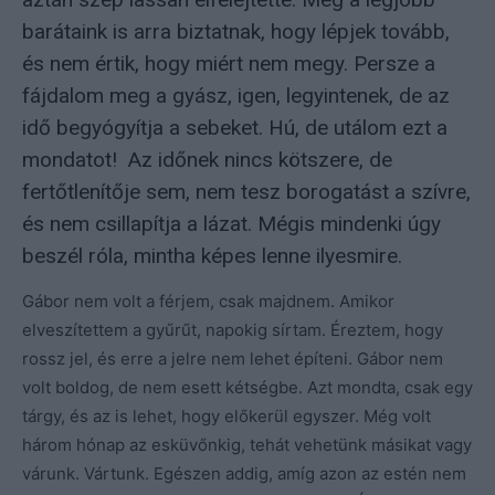
barátaink is arra biztatnak, hogy lépjek tovább,
és nem értik, hogy miért nem megy. Persze a
fájdalom meg a gyász, igen, legyintenek, de az
idő begyógyítja a sebeket. Hú, de utálom ezt a
mondatot! Az időnek nincs kötszere, de
fertőtlenítője sem, nem tesz borogatást a szívre,
és nem csillapítja a lázat. Mégis mindenki úgy
beszél róla, mintha képes lenne ilyesmire.
Gábor nem volt a férjem, csak majdnem. Amikor
elveszítettem a gyűrűt, napokig sírtam. Éreztem, hogy
rossz jel, és erre a jelre nem lehet építeni. Gábor nem
volt boldog, de nem esett kétségbe. Azt mondta, csak egy
tárgy, és az is lehet, hogy előkerül egyszer. Még volt
három hónap az esküvőnkig, tehát vehetünk másikat vagy
várunk. Vártunk. Egészen addig, amíg azon az estén nem