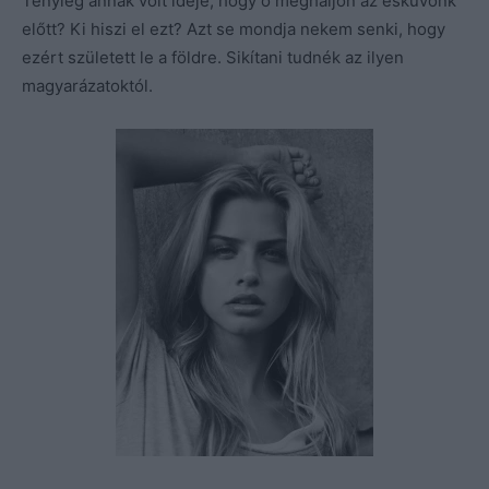
Tényleg annak volt ideje, hogy ő meghaljon az esküvőnk
előtt? Ki hiszi el ezt? Azt se mondja nekem senki, hogy
ezért született le a földre. Sikítani tudnék az ilyen
magyarázatoktól.