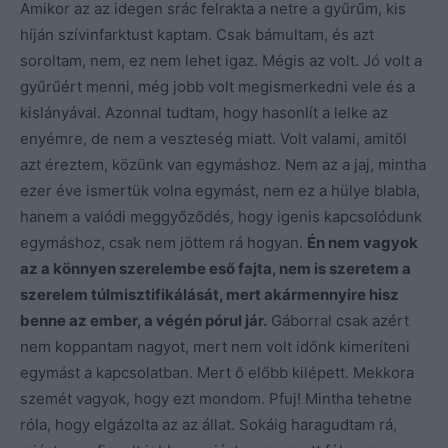
Amikor az az idegen srác felrakta a netre a gyűrűm, kis
híján szívinfarktust kaptam. Csak bámultam, és azt
soroltam, nem, ez nem lehet igaz. Mégis az volt. Jó volt a
gyűrűért menni, még jobb volt megismerkedni vele és a
kislányával. Azonnal tudtam, hogy hasonlít a lelke az
enyémre, de nem a veszteség miatt. Volt valami, amitől
azt éreztem, közünk van egymáshoz. Nem az a jaj, mintha
ezer éve ismertük volna egymást, nem ez a hülye blabla,
hanem a valódi meggyőződés, hogy igenis kapcsolódunk
egymáshoz, csak nem jöttem rá hogyan.
Én nem vagyok
az a könnyen szerelembe eső fajta, nem is szeretem a
szerelem túlmisztifikálását, mert akármennyire hisz
benne az ember, a végén pórul jár.
Gáborral csak azért
nem koppantam nagyot, mert nem volt időnk kimeríteni
egymást a kapcsolatban. Mert ő előbb kilépett. Mekkora
szemét vagyok, hogy ezt mondom. Pfuj! Mintha tehetne
róla, hogy elgázolta az az állat. Sokáig haragudtam rá,