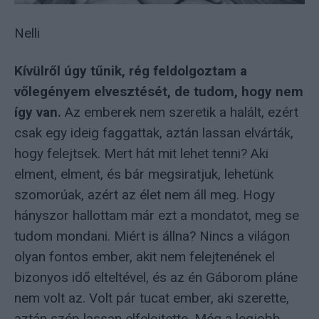
Nelli
Kívülről úgy tűnik, rég feldolgoztam a
vőlegényem elvesztését, de tudom, hogy nem
így van.
Az emberek nem szeretik a halált, ezért
csak egy ideig faggattak, aztán lassan elvárták,
hogy felejtsek. Mert hát mit lehet tenni? Aki
elment, elment, és bár megsiratjuk, lehetünk
szomorúak, azért az élet nem áll meg. Hogy
hányszor hallottam már ezt a mondatot, meg se
tudom mondani. Miért is állna? Nincs a világon
olyan fontos ember, akit nem felejtenének el
bizonyos idő elteltével, és az én Gáborom pláne
nem volt az. Volt pár tucat ember, aki szerette,
aztán szép lassan elfelejtette. Még a legjobb