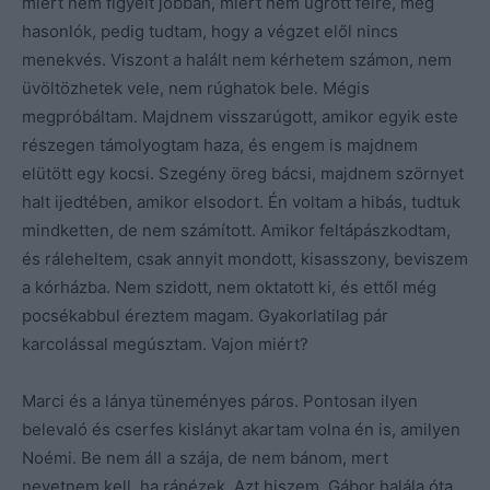
miért nem figyelt jobban, miért nem ugrott félre, meg
hasonlók, pedig tudtam, hogy a végzet elől nincs
menekvés. Viszont a halált nem kérhetem számon, nem
üvöltözhetek vele, nem rúghatok bele. Mégis
megpróbáltam. Majdnem visszarúgott, amikor egyik este
részegen támolyogtam haza, és engem is majdnem
elütött egy kocsi. Szegény öreg bácsi, majdnem szörnyet
halt ijedtében, amikor elsodort. Én voltam a hibás, tudtuk
mindketten, de nem számított. Amikor feltápászkodtam,
és ráleheltem, csak annyit mondott, kisasszony, beviszem
a kórházba. Nem szidott, nem oktatott ki, és ettől még
pocsékabbul éreztem magam. Gyakorlatilag pár
karcolással megúsztam. Vajon miért?
Marci és a lánya tüneményes páros. Pontosan ilyen
belevaló és cserfes kislányt akartam volna én is, amilyen
Noémi. Be nem áll a szája, de nem bánom, mert
nevetnem kell, ha ránézek. Azt hiszem, Gábor halála óta