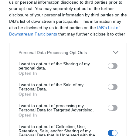
érzem magam vele, de ez nem jelenti, hogy készen állok
us or personal information disclosed to third parties prior to
your opt-out. You may separately opt-out of the further
egy új kapcsolatra.
disclosure of your personal information by third parties on the
IAB’s list of downstream participants. This information may
– Ajánlom is, mert Gábor odafentről figyel, ebben biztos
also be disclosed by us to third parties on the
IAB’s List of
lehetsz.
Downstream Participants
that may further disclose it to other
third parties.
Mi vaaaan?! A húgomnak elment az esze?
Personal Data Processing Opt Outs
I want to opt-out of the Sharing of my
–
Nem vagyok menyasszonya senkinek. A vőlegényem
personal data.
meghalt, te meg ne beszélj baromságokat.
Opted In
I want to opt-out of the Sale of my
A húgom megfordul, kimereszti a szemét, és látszik rajta,
Personal Data.
Opted In
hogy valami nem stimmel nála. Lehet, hogy beszedett
valamit? Megáll bennem az ütő erre a gondolatra.
I want to opt-out of processing my
Personal Data for Targeted Advertising.
Opted In
Folytatjuk…
I want to opt-out of Collection, Use,
Retention, Sale, and/or Sharing of my
Kép forrása: Pinterest
Personal Data that Is Unrelated with the