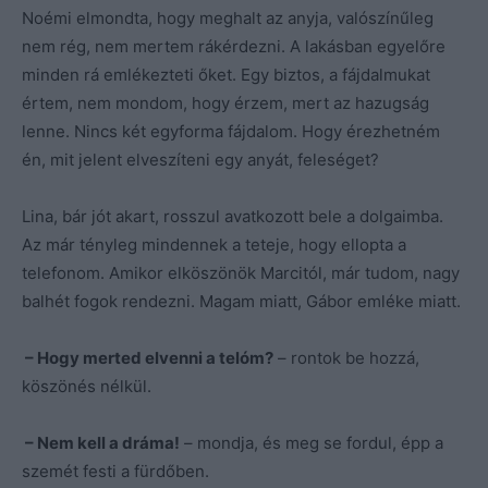
Noémi elmondta, hogy meghalt az anyja, valószínűleg
nem rég, nem mertem rákérdezni. A lakásban egyelőre
minden rá emlékezteti őket. Egy biztos, a fájdalmukat
értem, nem mondom, hogy érzem, mert az hazugság
lenne. Nincs két egyforma fájdalom. Hogy érezhetném
én, mit jelent elveszíteni egy anyát, feleséget?
Lina, bár jót akart, rosszul avatkozott bele a dolgaimba.
Az már tényleg mindennek a teteje, hogy ellopta a
telefonom. Amikor elköszönök Marcitól, már tudom, nagy
balhét fogok rendezni. Magam miatt, Gábor emléke miatt.
– Hogy merted elvenni a telóm?
– rontok be hozzá,
köszönés nélkül.
– Nem kell a dráma!
– mondja, és meg se fordul, épp a
szemét festi a fürdőben.