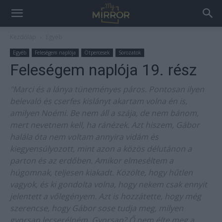
Kezdőlap
Egyéb
Egyéb
Feleségem naplója
Ötpercesek
Sorozatok
Feleségem naplója 19. rész
"Marci és a lánya tüneményes páros. Pontosan ilyen
belevaló és cserfes kislányt akartam volna én is,
amilyen Noémi. Be nem áll a szája, de nem bánom,
mert nevetnem kell, ha ránézek. Azt hiszem, Gábor
halála óta nem voltam annyira vidám és
kiegyensúlyozott, mint azon a közös délutánon a
parton és az erdőben. Amikor elmeséltem a
húgomnak, teljesen kiakadt. Közölte, hogy hűtlen
vagyok, és ki gondolta volna, hogy nekem csak ennyit
jelentett a vőlegényem. Azt is hozzátette, hogy még
szerencse, hogy Gábor sose tudja meg, milyen
gyorsan lecserélném. Gyorsan? Ő nem élte meg a