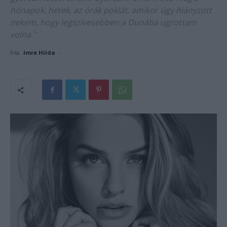
hónapok, hetek, az órák poklát, amikor úgy hiányzott
nekem, hogy legszívesebben a Dunába ugrottam
volna."
Írta:
Imre Hilda
-