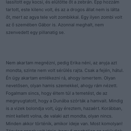
lassított egy kocsi, és elütötte őt a zebrán. Épp hozzám
tartott, este kilenc volt, és az a drogos állat nem is látta
őt, mert az agya tele volt zombikkal. Egy ilyen zombi volt
az ő szemében Gábor is. Azonnal meghalt, nem
szenvedett egy pillanatig se.
Nem akartam megnézni, pedig Erika néni, az anyja azt
mondta, szinte nem volt sérülés rajta. Csak a fején, hátul.
Én úgy akartam emlékezni rá, ahogy ismertem. Olyan
nevetősen, olyan hamis szemekkel, ahogy rám nézett.
Fogalmam sincs, hogy éltem túl a temetést, de az
megnyugtatott, hogy a Dunába szórták a hamvait. Mindig
is a vizek bolondja volt, úgy éreztem, hazaért. Korábban,
mint kellett volna, de valaki azt mondta, olyan nincs.
Minden akkor történik, amikor ideje van. Most komolyan!