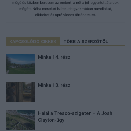
mögé és közben keresem az embert, a nőt a jól legyártott álarcok
mögött. Néha meséket is írok, de gyakrabban novellákat,
cikkeket és apró vicces történeteket.
KAPCSOLÓDÓ CIKKEK
TÖBB A SZERZŐTŐL
Minka 14. rész
Minka 13. rész
Halál a Tresco-szigeten – A Josh
Clayton-ügy