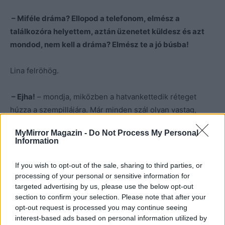
– Miféle dráma? Ellopod a telefonom, elmész a
találkozóra helyettem, aztán üzenetet küldesz és azt
mondod, nem kell a dráma? Elmész te a jó búsba!
Lina felröhög.
– Ejha!
– mondja, miközben a hatvankettedik réteget
húzza a szempillájára. Már minden szál olyan vastag,
mintha nem is valóságos lenne. –
Lehet, hogy
MyMirror Magazin -
Do Not Process My Personal
elfelejtetted, hogy menyasszony vagy? Épp most
Information
kaptad vissza a gyűrűd
.
If you wish to opt-out of the sale, sharing to third parties, or
Nézek rá értetlenül. Ez bolond?
processing of your personal or sensitive information for
targeted advertising by us, please use the below opt-out
section to confirm your selection. Please note that after your
– Lina, te nem vagy normális. Én nem akarok semmit
opt-out request is processed you may continue seeing
ettől a sráctól. Értsd már meg! Kedves volt hozzám, jól
interest-based ads based on personal information utilized by