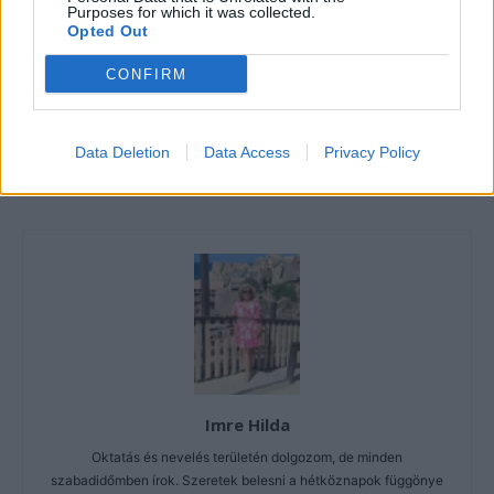
Purposes for which it was collected.
Opted Out
CONFIRM
Data Deletion
Data Access
Privacy Policy
Imre Hilda
Oktatás és nevelés területén dolgozom, de minden
szabadidőmben írok. Szeretek belesni a hétköznapok függönye