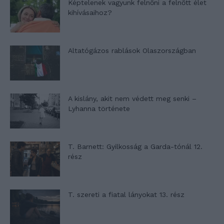
Képtelenek vagyunk felnőni a felnőtt élet
kihívásaihoz?
Altatógázos rablások Olaszországban
A kislány, akit nem védett meg senki –
Lyhanna története
T. Barnett: Gyilkosság a Garda-tónál 12.
rész
T. szereti a fiatal lányokat 13. rész