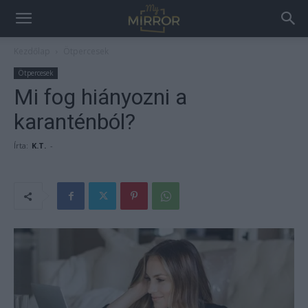
Kezdőlap
Ötpercesek
Ötpercesek
Mi fog hiányozni a
karanténból?
Írta:
K.T.
-