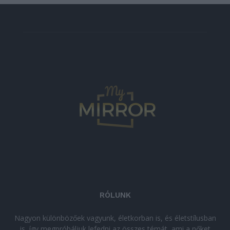
RÓLUNK
Nagyon különbözőek vagyunk, életkorban is, és életstílusban
is, így megpróbáljuk lefedni az összes témát, ami a nőket