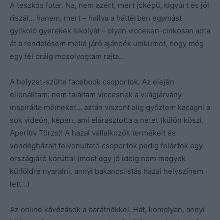
A teszkós futár. Na, nem azért, mert jóképű, kigyúrt és jól
riszál… hanem, mert – hallva a háttérben egymást
gyilkoló gyerekek sikolyát – olyan viccesen-cinkosan adta
át a rendelésem mellé járó ajándék unikumot, hogy még
egy fél óráig mosolyogtam rajta…
A helyzet-szülte facebook csoportok. Az elején
ellenálltam: nem találtam viccesnek a világjárvány-
inspirálta mémeket… aztán viszont alig győztem kacagni a
sok videón, képen, ami elárasztotta a netet (külön köszi,
Aperitív Törzs)! A hazai vállalkozók termékeit és
vendégházait felvonultató csoportok pedig felértek egy
országjáró körúttal (most egy jó ideig nem megyek
külföldre nyaralni, annyi bakancslistás hazai helyszínem
lett…)
Az online kávézások a barátnőkkel. Hát, komolyan, annyi