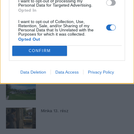
I want to opt-out of processing my
- Advertisement -
Personal Data for Targeted Advertising.
Opted In
I want to opt-out of Collection, Use,
Retention, Sale, and/or Sharing of my
46,301
Rajongók
TETSZIK
Personal Data that Is Unrelated with the
Purposes for which it was collected.
Opted Out
13,262
Követő
KÖVETÉS
CONFIRM
LEGFRISSEBB
Data Deletion
Data Access
Privacy Policy
Minka 14. rész
Minka 13. rész