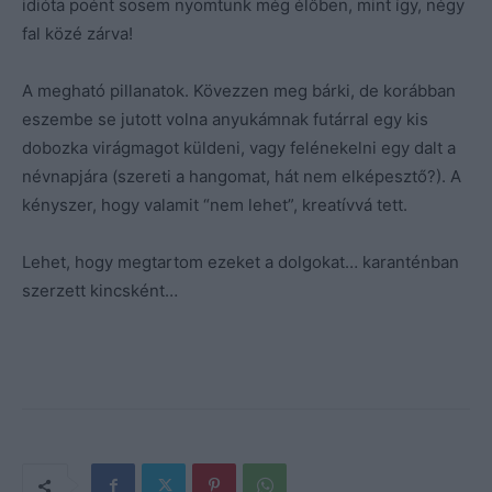
idióta poént sosem nyomtunk még élőben, mint így, négy
fal közé zárva!
A megható pillanatok. Kövezzen meg bárki, de korábban
eszembe se jutott volna anyukámnak futárral egy kis
dobozka virágmagot küldeni, vagy felénekelni egy dalt a
névnapjára (szereti a hangomat, hát nem elképesztő?). A
kényszer, hogy valamit “nem lehet”, kreatívvá tett.
Lehet, hogy megtartom ezeket a dolgokat… karanténban
szerzett kincsként…