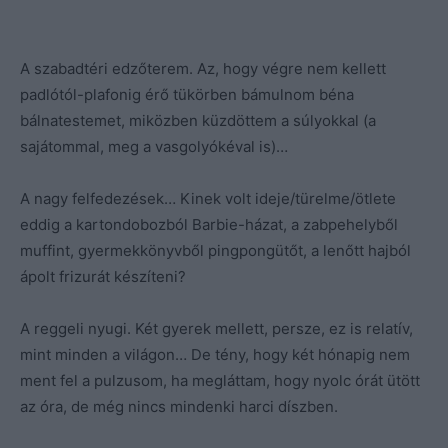
A szabadtéri edzőterem. Az, hogy végre nem kellett
padlótól-plafonig érő tükörben bámulnom béna
bálnatestemet, miközben küzdöttem a súlyokkal (a
sajátommal, meg a vasgolyókéval is)…
A nagy felfedezések… Kinek volt ideje/türelme/ötlete
eddig a kartondobozból Barbie-házat, a zabpehelyből
muffint, gyermekkönyvből pingpongütőt, a lenőtt hajból
ápolt frizurát készíteni?
A reggeli nyugi. Két gyerek mellett, persze, ez is relatív,
mint minden a világon… De tény, hogy két hónapig nem
ment fel a pulzusom, ha megláttam, hogy nyolc órát ütött
az óra, de még nincs mindenki harci díszben.