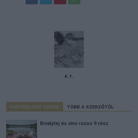
K.T.
KAPCSOLÓDÓ CIKKEK
TÖBB A SZERZŐTŐL
Bivalytej és vino rosso 9.rész