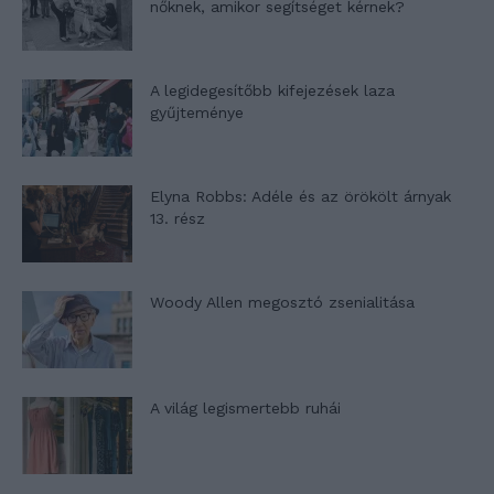
nőknek, amikor segítséget kérnek?
A legidegesítőbb kifejezések laza
gyűjteménye
Elyna Robbs: Adéle és az örökölt árnyak
13. rész
Woody Allen megosztó zsenialitása
A világ legismertebb ruhái