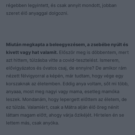
régebben legyintett, és csak annyit mondott, jobban
szeret élő anyaggal dolgozni.
Miután megkapta a beleegyezésem, a zsebébe nyúlt és
kivett vagy hat valamit.
Először meg is döbbentem, mert
azt hittem, túlzásba vitte a covid-tesztelést. Ismerem,
elővigyázatos és óvatos csaj, de ennyire? De amikor rám
nézett félvigyorral a képén, már tudtam, hogy vége egy
korszaknak az életemben. Eddig anya voltam, sőt mi több,
anyaaa, most meg nagyi vagy mama, esetleg mamóka
leszek. Mondanám, hogy lepergett előttem az életem, de
ez túlzás. Valamiért, csak a Mátra alján élő öreg nénit
láttam magam előtt, ahogy várja őzikéjét. Hirtelen én se
lettem más, csak anyóka.