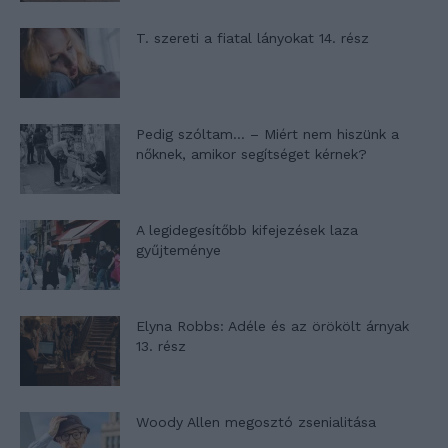
T. szereti a fiatal lányokat 14. rész
Pedig szóltam… – Miért nem hiszünk a
nőknek, amikor segítséget kérnek?
A legidegesítőbb kifejezések laza
gyűjteménye
Elyna Robbs: Adéle és az örökölt árnyak
13. rész
Woody Allen megosztó zsenialitása