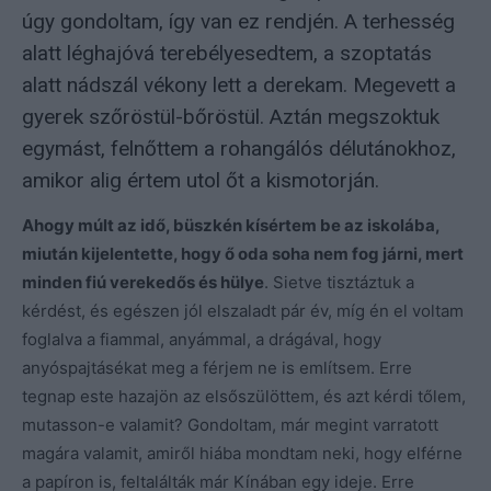
úgy gondoltam, így van ez rendjén. A terhesség
alatt léghajóvá terebélyesedtem, a szoptatás
alatt nádszál vékony lett a derekam. Megevett a
gyerek szőröstül-bőröstül. Aztán megszoktuk
egymást, felnőttem a rohangálós délutánokhoz,
amikor alig értem utol őt a kismotorján.
Ahogy múlt az idő, büszkén kísértem be az iskolába,
miután kijelentette, hogy ő oda soha nem fog járni, mert
minden fiú verekedős és hülye
. Sietve tisztáztuk a
kérdést, és egészen jól elszaladt pár év, míg én el voltam
foglalva a fiammal, anyámmal, a drágával, hogy
anyóspajtásékat meg a férjem ne is említsem. Erre
tegnap este hazajön az elsőszülöttem, és azt kérdi tőlem,
mutasson-e valamit? Gondoltam, már megint varratott
magára valamit, amiről hiába mondtam neki, hogy elférne
a papíron is, feltalálták már Kínában egy ideje. Erre