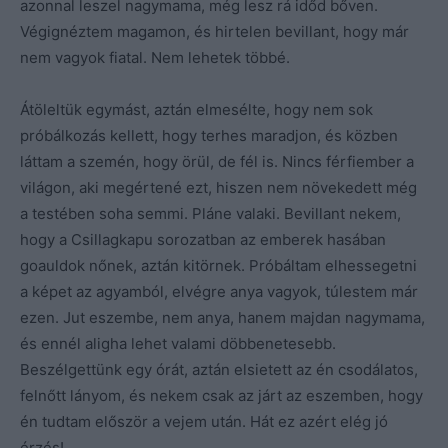
azonnal leszel nagymama, még lesz rá időd bőven.
Végignéztem magamon, és hirtelen bevillant, hogy már
nem vagyok fiatal. Nem lehetek többé.
Átöleltük egymást, aztán elmesélte, hogy nem sok
próbálkozás kellett, hogy terhes maradjon, és közben
láttam a szemén, hogy örül, de fél is. Nincs férfiember a
világon, aki megértené ezt, hiszen nem növekedett még
a testében soha semmi. Pláne valaki. Bevillant nekem,
hogy a Csillagkapu sorozatban az emberek hasában
goauldok nőnek, aztán kitörnek. Próbáltam elhessegetni
a képet az agyamból, elvégre anya vagyok, túlestem már
ezen. Jut eszembe, nem anya, hanem majdan nagymama,
és ennél aligha lehet valami döbbenetesebb.
Beszélgettünk egy órát, aztán elsietett az én csodálatos,
felnőtt lányom, és nekem csak az járt az eszemben, hogy
én tudtam először a vejem után. Hát ez azért elég jó
érzés!