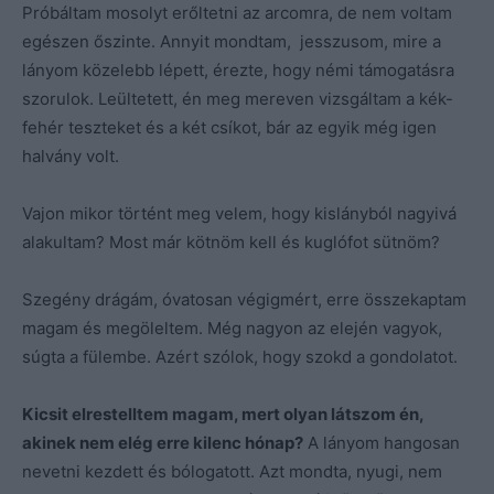
Próbáltam mosolyt erőltetni az arcomra, de nem voltam
egészen őszinte. Annyit mondtam, jesszusom, mire a
lányom közelebb lépett, érezte, hogy némi támogatásra
szorulok. Leültetett, én meg mereven vizsgáltam a kék-
fehér teszteket és a két csíkot, bár az egyik még igen
halvány volt.
Vajon mikor történt meg velem, hogy kislányból nagyivá
alakultam? Most már kötnöm kell és kuglófot sütnöm?
Szegény drágám, óvatosan végigmért, erre összekaptam
magam és megöleltem. Még nagyon az elején vagyok,
súgta a fülembe. Azért szólok, hogy szokd a gondolatot.
Kicsit elrestelltem magam, mert olyan látszom én,
akinek nem elég erre kilenc hónap?
A lányom hangosan
nevetni kezdett és bólogatott. Azt mondta, nyugi, nem