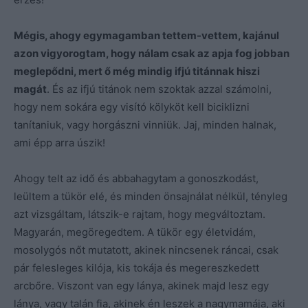
Mégis, ahogy egymagamban tettem-vettem, kajánul
azon vigyorogtam, hogy nálam csak az apja fog jobban
meglepődni, mert ő még mindig ifjú titánnak hiszi
magát
. És az ifjú titánok nem szoktak azzal számolni,
hogy nem sokára egy visító kölyköt kell biciklizni
tanítaniuk, vagy horgászni vinniük. Jaj, minden halnak,
ami épp arra úszik!
Ahogy telt az idő és abbahagytam a gonoszkodást,
leültem a tükör elé, és minden önsajnálat nélkül, tényleg
azt vizsgáltam, látszik-e rajtam, hogy megváltoztam.
Magyarán, megöregedtem. A tükör egy életvidám,
mosolygós nőt mutatott, akinek nincsenek ráncai, csak
pár felesleges kilója, kis tokája és megereszkedett
arcbőre. Viszont van egy lánya, akinek majd lesz egy
lánya, vagy talán fia, akinek én leszek a nagymamája, aki