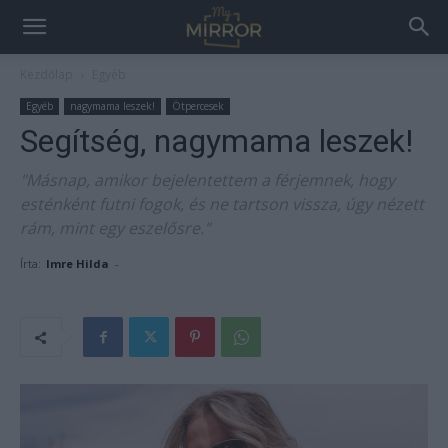
Kezdőlap
Egyéb
Egyéb
nagymama leszek!
Ötpercesek
Segítség, nagymama leszek!
"Másnap, amikor bejelentettem a férjemnek, hogy
esténként futni fogok, és ne tartson vissza, úgy nézett
rám, mint egy eszelősre."
Írta:
Imre Hilda
-