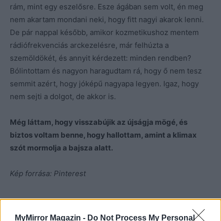
rám, mint egy eszelősre. Esze ágában sem volt, én meg
nem akartam mondani neki, hogy fitt nagyi akarok lenni.
De pár nappal később, amikor kozmetikushoz mentem
rádiófrekvenciás arckezelésre, már felhúzta a
szemöldökét, és annyit kérdezett: minden rendben?
Bólintottam és nagyon haragudtam rá, hogy ő nem tesz
semmit azért, hogy jóképű nagyapa legyen. Igaz, hogy
nem sejti a dolgot, de akkor is.
Még láttam, hogy visszabújik az újságja mögé, és
biztos voltam benne, hogy hallottam, amint a klimax
szót mormolja a bajsza alatt.
Kép forrása: Pinterest
MyMirror Magazin -
Do Not Process My Personal