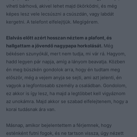
viheti bárhová, akivel lehet majd ökörködni, és még
képes lesz vele lecsúszni a csúszdán, vagy labdát
kergetni. A telefont elfelejtjük. Megígérem.
Elalvás előtt azért hosszan néztem a plafont, és
hallgattam a jövendő nagypapa horkolását.
Még
békésen szunyókál, mert nem tudja, mi vár rá. Hagyom,
hadd legyen pár napja, amíg a lányom beavatja. Közben
én meg büszkén gondolok arra, hogy én tudtam meg
először, még a vejem anyja se sejti, ami azt jelenti, én
vagyok a legfontosabb személy a családban. Gondolom,
ez akkor is így lesz, ha majd a legtöbbet kell vigyáznom
az unokámra. Majd akkor se szabad elfelejtenem, hogy a
korai tudásnak ára van.
Másnap, amikor bejelentettem a férjemnek, hogy
esténként futni fogok, és ne tartson vissza, úgy nézett