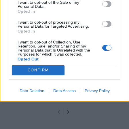
I want to opt-out of the Sale of my
Personal Data.
Opted In
KAPCSOLÓDÓ CIKKEK
TÖBB A SZERZŐTŐL
I want to opt-out of processing my
Personal Data for Targeted Advertising.
Minka 14. rész
Opted In
I want to opt-out of Collection, Use,
Retention, Sale, and/or Sharing of my
Personal Data that Is Unrelated with the
Purposes for which it was collected.
Minka 13. rész
Opted Out
CONFIRM
Halál a Tresco-szigeten – A Josh
Clayton-ügy
Data Deletion
Data Access
Privacy Policy