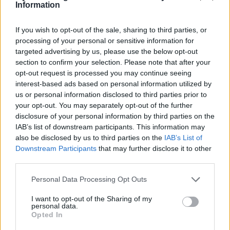
Information
If you wish to opt-out of the sale, sharing to third parties, or
processing of your personal or sensitive information for
targeted advertising by us, please use the below opt-out
section to confirm your selection. Please note that after your
opt-out request is processed you may continue seeing
interest-based ads based on personal information utilized by
us or personal information disclosed to third parties prior to
your opt-out. You may separately opt-out of the further
disclosure of your personal information by third parties on the
IAB’s list of downstream participants. This information may
also be disclosed by us to third parties on the
IAB’s List of
Imre Hilda
Downstream Participants
that may further disclose it to other
third parties.
Oktatás és nevelés területén dolgozom, de minden
szabadidőmben írok. Szeretek belesni a hétköznapok függönye
Personal Data Processing Opt Outs
mögé és közben keresem az embert, a nőt a jól legyártott álarcok
mögött. Néha meséket is írok, de gyakrabban novellákat,
I want to opt-out of the Sharing of my
personal data.
cikkeket és apró vicces történeteket.
Opted In