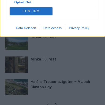
Opted Out
cikkeket és apró vicces történeteket.
CONFIRM
KAPCSOLÓDÓ CIKKEK
TÖBB A SZERZŐTŐL
Data Deletion
Data Access
Privacy Policy
Minka 14. rész
Minka 13. rész
Halál a Tresco-szigeten – A Josh
Clayton-ügy