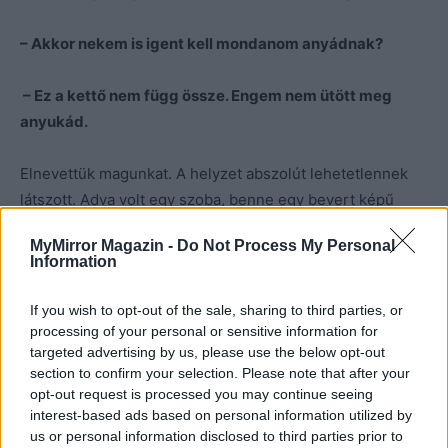
– Akkor nekem is igent kell mondanom anyádnak?
– Ez a kettő nem függ össze. Engem nem ütött meg
anyukád.
Elnevettük magunkat. A helyzet abszolút lehetetlennek
látszott. Adva volt egy szoba, benne egy bevert képű
pasas, mellette egy lány, aki úgy érzi, lassan szerelmes
MyMirror Magazin -
Do Not Process My Personal
lesz, és ettől nem boldog senki körülötte. Basszus
Information
mondtam magamban. Á, ez hülyeség! Ennél rondábbat
mondtam.
If you wish to opt-out of the sale, sharing to third parties, or
processing of your personal or sensitive information for
targeted advertising by us, please use the below opt-out
Folytatjuk…
section to confirm your selection. Please note that after your
opt-out request is processed you may continue seeing
Kép forrása: Pinterest
interest-based ads based on personal information utilized by
us or personal information disclosed to third parties prior to