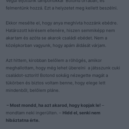
Végül eljöttünk tamponokkal Botond orrában, és
felmentünk hozzá. Ezt a helyzetet meg kellett beszélni.
Ekkor mesélte el, hogy anya meghívta hozzánk ebédre.
Határozott kérésem ellenére, hiszen semmiképp nem
akartam és azóta se akarok családi ebédet. Nem a
középkorban vagyunk, hogy apám áldását várjam.
Azt hittem, kirobban belőlem a röhögés, amikor
meghallottam, hogy még lehet überelni a játsszunk cuki
családot-sztorit! Botond sokáig nézegette magát a
tükörben és biztos voltam benne, hogy elege lett
mindenből, belőlem pláne.
– Most mondd, ha azt akarod, hogy kopjak le!
–
mondtam neki ingerülten. –
Hidd el, senki nem
hibáztatna érte.