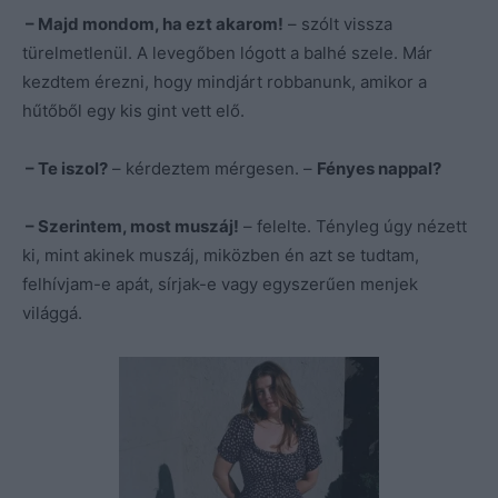
– Majd mondom, ha ezt akarom!
– szólt vissza
türelmetlenül. A levegőben lógott a balhé szele. Már
kezdtem érezni, hogy mindjárt robbanunk, amikor a
hűtőből egy kis gint vett elő.
– Te iszol?
– kérdeztem mérgesen. –
Fényes nappal?
– Szerintem, most muszáj!
– felelte. Tényleg úgy nézett
ki, mint akinek muszáj, miközben én azt se tudtam,
felhívjam-e apát, sírjak-e vagy egyszerűen menjek
világgá.