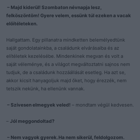
– Majd kiderül! Szombaton névnapja lesz,
felköszöntöm! Gyere velem, essünk túl ezeken a vacak
előítéleteken.
Hallgattam. Egy pillanatra mindketten belemélyedtünk
saját gondolatainkba, a családunk elvárásaiba és az
elítéletek kezelésébe. Mindenkinek megvan és volt a
saját véleménye, és a világot megváltoztatni sajnos nem
tudjuk, de a családunk hozzáállását esetleg. Ha azt se,
akkor kicsit hanyagoljuk majd őket, hogy érezzék, nem
tetszik nekünk, ha ellenünk vannak.
– Szívesen elmegyek veled!
– mondtam végül kedvesen.
–
Jól meggondoltad?
– Nem vagyok gyerek. Ha nem sikerül, feldolgozom.