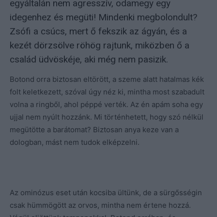
egyáltalán nem agresszív, odamegy egy
idegenhez és megüti! Mindenki megbolondult?
Zsófi a csúcs, mert ő fekszik az ágyán, és a
kezét dörzsölve röhög rajtunk, miközben ő a
család üdvöskéje, aki még nem pasizik.
Botond orra biztosan eltörött, a szeme alatt hatalmas kék
folt keletkezett, szóval úgy néz ki, mintha most szabadult
volna a ringből, ahol péppé verték. Az én apám soha egy
ujjal nem nyúlt hozzánk. Mi történhetett, hogy szó nélkül
megütötte a barátomat? Biztosan anya keze van a
dologban, mást nem tudok elképzelni.
Az ominózus eset után kocsiba ültünk, de a sürgősségin
csak hümmögött az orvos, mintha nem értene hozzá.