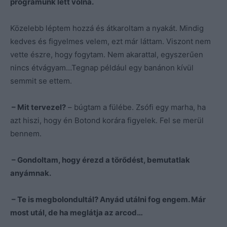
programunk lett volna.
Közelebb léptem hozzá és átkaroltam a nyakát. Mindig
kedves és figyelmes velem, ezt már láttam. Viszont nem
vette észre, hogy fogytam. Nem akarattal, egyszerűen
nincs étvágyam…Tegnap például egy banánon kívül
semmit se ettem.
– Mit tervezel?
– búgtam a fülébe. Zsófi egy marha, ha
azt hiszi, hogy én Botond korára figyelek. Fel se merül
bennem.
– Gondoltam, hogy érezd a törődést, bemutatlak
anyámnak.
– Te is megbolondultál? Anyád utálni fog engem. Már
most utál, de ha meglátja az arcod…