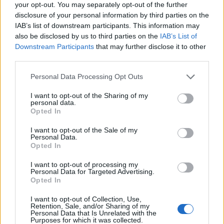
your opt-out. You may separately opt-out of the further
disclosure of your personal information by third parties on the
IAB’s list of downstream participants. This information may
also be disclosed by us to third parties on the
IAB’s List of
Downstream Participants
that may further disclose it to other
third parties.
Personal Data Processing Opt Outs
I want to opt-out of the Sharing of my
personal data.
Opted In
I want to opt-out of the Sale of my
Personal Data.
Opted In
I want to opt-out of processing my
Personal Data for Targeted Advertising.
Imre Hilda
Opted In
Oktatás és nevelés területén dolgozom, de minden
szabadidőmben írok. Szeretek belesni a hétköznapok függönye
I want to opt-out of Collection, Use,
Retention, Sale, and/or Sharing of my
mögé és közben keresem az embert, a nőt a jól legyártott álarcok
Personal Data that Is Unrelated with the
mögött. Néha meséket is írok, de gyakrabban novellákat,
Purposes for which it was collected.