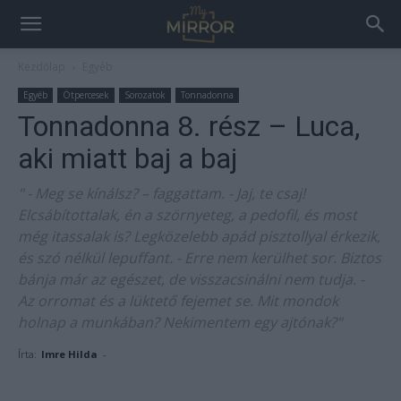
Kezdőlap
Egyéb
Egyéb
Ötpercesek
Sorozatok
Tonnadonna
Tonnadonna 8. rész – Luca,
aki miatt baj a baj
" - Meg se kínálsz? – faggattam. - Jaj, te csaj!
Elcsábítottalak, én a szörnyeteg, a pedofil, és most
még itassalak is? Legközelebb apád pisztollyal érkezik,
és szó nélkül lepuffant. - Erre nem kerülhet sor. Biztos
bánja már az egészet, de visszacsinálni nem tudja. -
Az orromat és a lüktető fejemet se. Mit mondok
holnap a munkában? Nekimentem egy ajtónak?"
Írta:
Imre Hilda
-