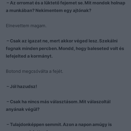
– Az orromat és a lüktető fejemet se. Mit mondok holnap
a munkában? Nekimentem egy ajtónak?
Elnevettem magam.
– Csak az igazat ne, mert akkor véged lesz. Szekálni
fognak minden percben. Mondd, hogy baleseted volt és
lefejelted a kormányt.
Botond megcsóválta a fejét.
– Jól hazudsz!
– Csak ha nincs más választásom. Mit válaszoltál
anyának végül?
– Tulajdonképpen semmit. Azon a napon amúgy is