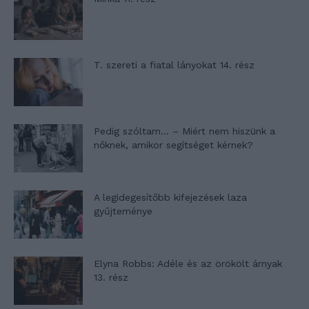
T. szereti a fiatal lányokat 14. rész
Pedig szóltam… – Miért nem hiszünk a
nőknek, amikor segítséget kérnek?
A legidegesítőbb kifejezések laza
gyűjteménye
Elyna Robbs: Adéle és az örökölt árnyak
13. rész