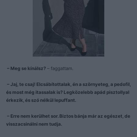
– Meg se kínálsz?
– faggattam.
– Jaj, te csaj! Elcsábítottalak, én a szörnyeteg, a pedofil,
és most még itassalak is? Legközelebb apád pisztollyal
érkezik, és szó nélkül lepuffant.
– Erre nem kerülhet sor. Biztos bánja már az egészet, de
visszacsinálni nem tudja.