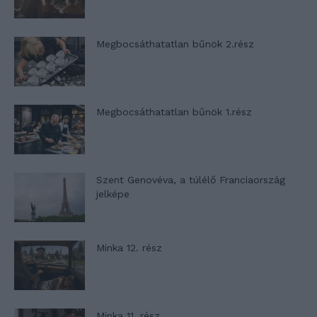
Megbocsáthatatlan bűnök 2.rész
Megbocsáthatatlan bűnök 1.rész
Szent Genovéva, a túlélő Franciaország
jelképe
Minka 12. rész
Minka 11. rész