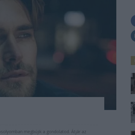
osolyomban megbújik a gondolatod. Átjár az