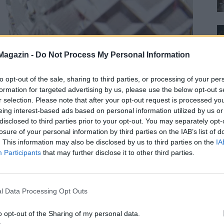
Magazin -
Do Not Process My Personal Information
to opt-out of the sale, sharing to third parties, or processing of your per
formation for targeted advertising by us, please use the below opt-out s
r selection. Please note that after your opt-out request is processed y
eing interest-based ads based on personal information utilized by us or
disclosed to third parties prior to your opt-out. You may separately opt-
t menthet? Vigyázat!
losure of your personal information by third parties on the IAB’s list of
. This information may also be disclosed by us to third parties on the
IA
án!
Participants
that may further disclose it to other third parties.
l Data Processing Opt Outs
eszélnünk: mindenki tudja, milyen végzetes
 volán mögé, vagy hogy mekkora pusztítást tud
o opt-out of the Sharing of my personal data.
milyen hihetetlen, vannak esetek, amikor azonban