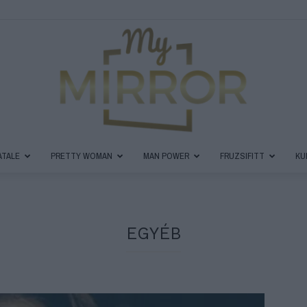
ATALE
PRETTY WOMAN
MAN POWER
FRUZSIFITT
KU
MyMirror
EGYÉB
Magazin