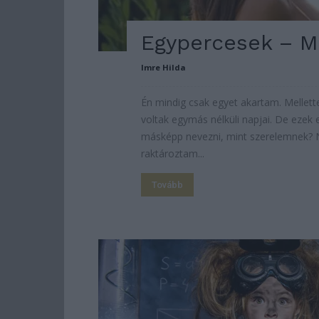
Egypercesek – Mi
Imre Hilda
Én mindig csak egyet akartam. Mellet
voltak egymás nélküli napjai. De ezek 
másképp nevezni, mint szerelemnek? 
raktároztam...
Tovább