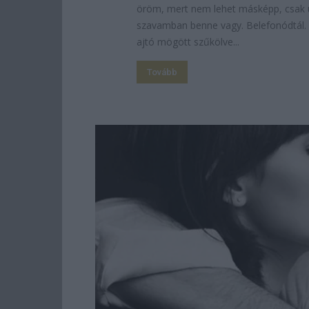
öröm, mert nem lehet másképp, csak 
szavamban benne vagy. Belefonódtál. Ú
ajtó mögött szűkölve...
Tovább