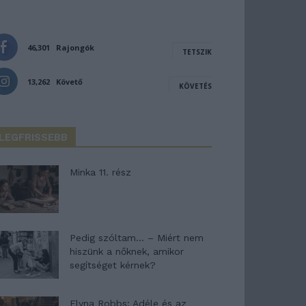
46,301
Rajongók
TETSZIK
13,262
Követő
KÖVETÉS
LEGFRISSEBB
Minka 11. rész
Pedig szóltam… – Miért nem
hiszünk a nőknek, amikor
segítséget kérnek?
Elyna Robbs: Adéle és az