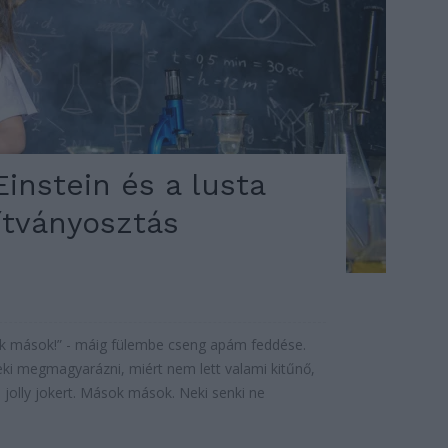
Einstein és a lusta
ítványosztás
 mások!” - máig fülembe cseng apám feddése.
ki megmagyarázni, miért nem lett valami kitűnő,
a jolly jokert. Mások mások. Neki senki ne