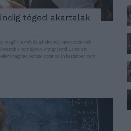
ndig téged akartalak
ted megélni a mát és a holnapot. Mindkettőnknek
elvesztek a homályban, ahogy jöttél. Lehet ezt
Nálam hagytad perceid sorát és én kezdetben nem