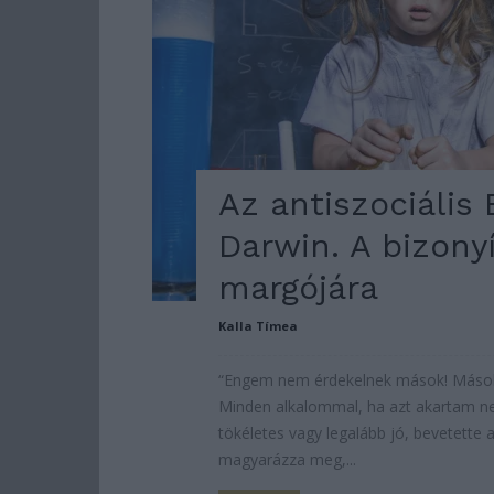
Az antiszociális 
Darwin. A bizony
margójára
Kalla Tímea
“Engem nem érdekelnek mások! Mások
Minden alkalommal, ha azt akartam ne
tökéletes vagy legalább jó, bevetette 
magyarázza meg,...