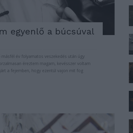
m egyenlő a búcsúval
bő másfél év folyamatos veszekedés után úgy
 Borzalmasan éreztem magam, kevésszer voltam
járt a fejemben, hogy ezentúl vajon mit fog