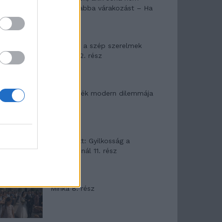
hagyták abba várakozást – Ha
egy...
Panna és a szép szerelmek
mítosza 2. rész
Az ereklyék modern dilemmája
T. Barnett: Gyilkosság a
Garda-tónál 11. rész
Minka 8. rész