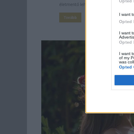
Opted 
életmentő lehet egy-egy dózis...
I want t
Tovább
Opted 
I want 
Advertis
Opted 
I want t
of my P
was col
Opted 