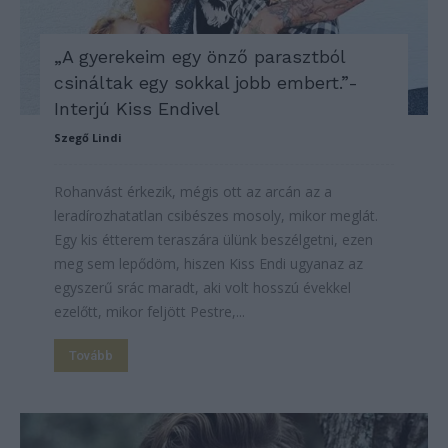
„A gyerekeim egy önző parasztból
csináltak egy sokkal jobb embert.”-
Interjú Kiss Endivel
Szegő Lindi
Rohanvást érkezik, mégis ott az arcán az a
leradírozhatatlan csibészes mosoly, mikor meglát.
Egy kis étterem teraszára ülünk beszélgetni, ezen
meg sem lepődöm, hiszen Kiss Endi ugyanaz az
egyszerű srác maradt, aki volt hosszú évekkel
ezelőtt, mikor feljött Pestre,...
Tovább