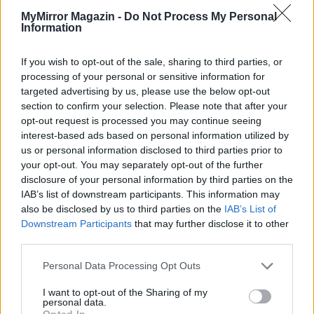
MyMirror Magazin -
Do Not Process My Personal
Information
If you wish to opt-out of the sale, sharing to third parties, or
processing of your personal or sensitive information for
Benedek Tibor – Egy tiszta élet
targeted advertising by us, please use the below opt-out
section to confirm your selection. Please note that after your
Imre Hilda
opt-out request is processed you may continue seeing
interest-based ads based on personal information utilized by
Nem könnyű felfogni a felfoghatatlant. Az jár az
us or personal information disclosed to third parties prior to
eszemben, hogy Benedek Tiborról nem tud senki
your opt-out. You may separately opt-out of the further
rosszat mondani. Nem lehet! Élt közöttünk egy
disclosure of your personal information by third parties on the
IAB’s list of downstream participants. This information may
ember, aki olyan értékeket hordozott, amelyeknek a
also be disclosed by us to third parties on the
IAB’s List of
létezését is lassan elfelejtjük. Végre, hosszú idő óta
Downstream Participants
that may further disclose it to other
a kommentekben...
third parties.
Tovább
Personal Data Processing Opt Outs
I want to opt-out of the Sharing of my
personal data.
Opted In