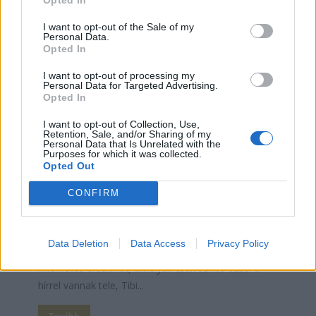
I want to opt-out of the Sale of my
Personal Data.
Opted In
I want to opt-out of processing my
Personal Data for Targeted Advertising.
Opted In
I want to opt-out of Collection, Use,
Retention, Sale, and/or Sharing of my
Benedek Tibor – Egy ikon elment
Personal Data that Is Unrelated with the
Purposes for which it was collected.
Pandora
Opted Out
CONFIRM
Benedek Tibor. Nincs magyar ember, akinek ne
mondana valamit ez a név. Kicsinek, nagynak,
idősnek, sportolónak, vagy akár olyannak is, aki
Data Deletion
Data Access
Privacy Policy
soha nem rajongott a vízilabdáért. Bámuljuk az
internetes oldalakat, amelyek csak szinte ezzel a
hírrel vannak tele, Tibi...