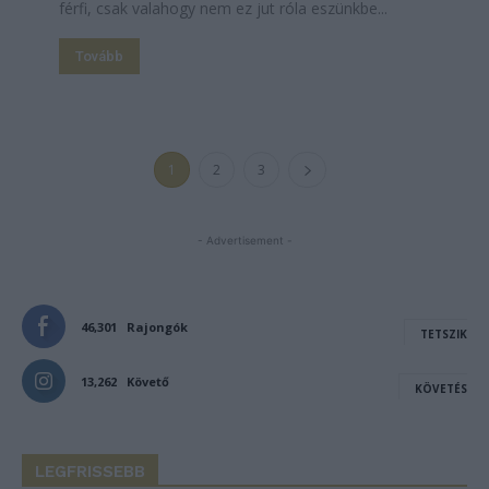
férfi, csak valahogy nem ez jut róla eszünkbe...
Tovább
1
2
3
- Advertisement -
46,301
Rajongók
TETSZIK
13,262
Követő
KÖVETÉS
LEGFRISSEBB