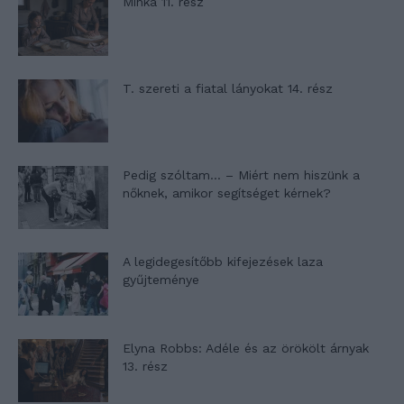
Minka 11. rész
T. szereti a fiatal lányokat 14. rész
Pedig szóltam… – Miért nem hiszünk a
nőknek, amikor segítséget kérnek?
A legidegesítőbb kifejezések laza
gyűjteménye
Elyna Robbs: Adéle és az örökölt árnyak
13. rész