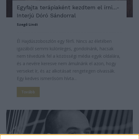
Egyfajta terápiaként kezdtem el írni…-
Interjú Dóró Sándorral
Szegő Lindi
Él Hajdúszoboszlón egy férfi. Nincs az életében
igazából semmi különleges, gondolnánk, hacsak
nem tévedünk fel a közösségi média egyik oldalára,
és a nevére keresve nem ámulnánk el azon, hogy
verseket ír, és az alkotásait rengetegen olvassák.
Egy kedves ismerősöm hívta...
Tovább