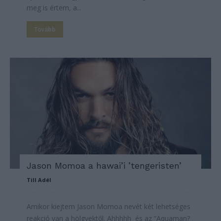
meg is értem, a...
Tovább
Jason Momoa a hawai’i ’tengeristen’
Till Adél
Amikor kiejtem Jason Momoa nevét két lehetséges
reakció van a hölgyektől. Ahhhhh és az ”Aquaman?