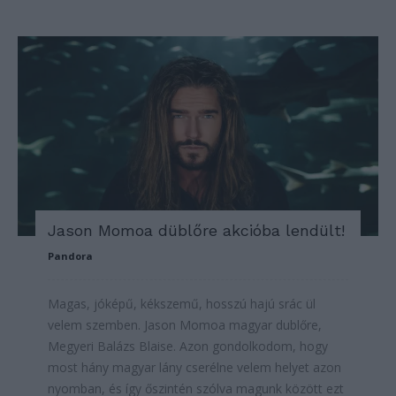
Jason Momoa düblőre akcióba lendült!
Pandora
Magas, jóképű, kékszemű, hosszú hajú srác ül
velem szemben. Jason Momoa magyar dublőre,
Megyeri Balázs Blaise. Azon gondolkodom, hogy
most hány magyar lány cserélne velem helyet azon
nyomban, és így őszintén szólva magunk között ezt