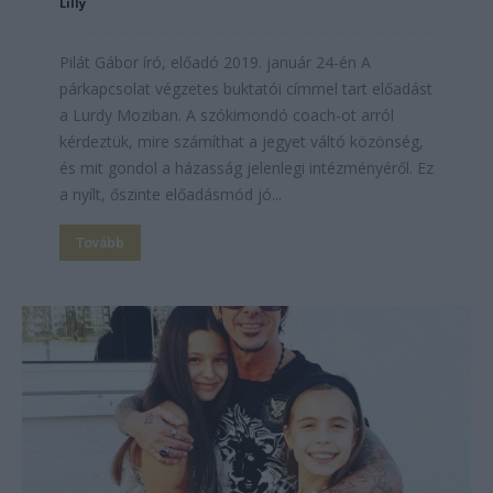
Lilly
Pilát Gábor író, előadó 2019. január 24-én A
párkapcsolat végzetes buktatói címmel tart előadást
a Lurdy Moziban. A szókimondó coach-ot arról
kérdeztük, mire számíthat a jegyet váltó közönség,
és mit gondol a házasság jelenlegi intézményéről. Ez
a nyílt, őszinte előadásmód jó...
Tovább