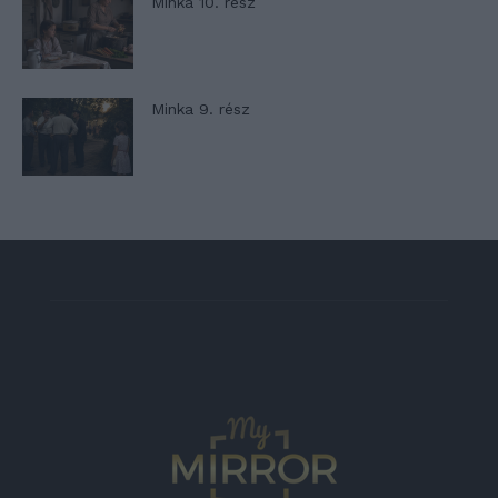
Minka 10. rész
Minka 9. rész