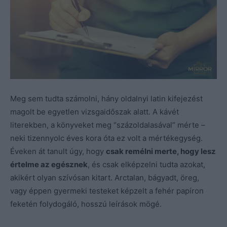
Meg sem tudta számolni, hány oldalnyi latin kifejezést
magolt be egyetlen vizsgaidőszak alatt. A kávét
literekben, a könyveket meg “százoldalasával” mérte –
neki tizennyolc éves kora óta ez volt a mértékegység.
Éveken át tanult úgy, hogy
csak remélni merte, hogy lesz
értelme az egésznek
, és csak elképzelni tudta azokat,
akikért olyan szívósan kitart. Arctalan, bágyadt, öreg,
vagy éppen gyermeki testeket képzelt a fehér papíron
feketén folydogáló, hosszú leírások mögé.