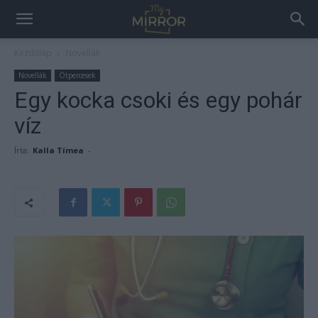
Kezdőlap
Novellák
Novellák
Ötpercesek
Egy kocka csoki és egy pohár
víz
Írta:
Kalla Tímea
-