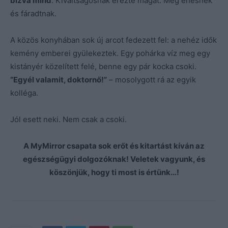
bízva mind
. Kiváltságosnak érezte magát. Meg éhesnek
és fáradtnak.
A közös konyhában sok új arcot fedezett fel: a nehéz idők
kemény emberei gyülekeztek. Egy pohárka víz meg egy
kistányér közelített felé, benne egy pár kocka csoki.
“Egyél valamit, doktornő!”
– mosolygott rá az egyik
kolléga.
Jól esett neki. Nem csak a csoki.
A MyMirror csapata sok erőt és kitartást kíván az
egészségügyi dolgozóknak! Veletek vagyunk, és
köszönjük, hogy ti most is értünk…!