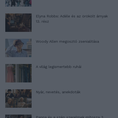
Elyna Robbs: Adéle és az örökölt árnyak
13. rész
Woody Allen megosztó zsenialitása
A világ legismertebb ruhái
Nyár, nevetés, anekdoták
Panna és a szép szerelmek mítosza 3.