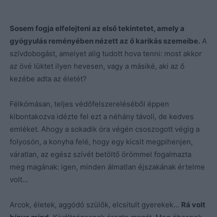
Sosem fogja elfelejteni az első tekintetet, amely a
gyógyulás reményében nézett az ő karikás szemeibe.
A
szívdobogást, amelyet alig tudott hova tenni: most akkor
az övé lüktet ilyen hevesen, vagy a másiké, aki az ő
kezébe adta az életét?
Félkómásan, teljes védőfelszereléséből éppen
kibontakozva idézte fel ezt a néhány távoli, de kedves
emléket. Ahogy a sokadik óra végén csoszogott végig a
folyosón, a konyha felé, hogy egy kicsit megpihenjen,
váratlan, az egész szívét betöltő örömmel fogalmazta
meg magának: igen, minden álmatlan éjszakának értelme
volt…
Arcok, életek, aggódó szülők, elcsitult gyerekek…
Rá volt