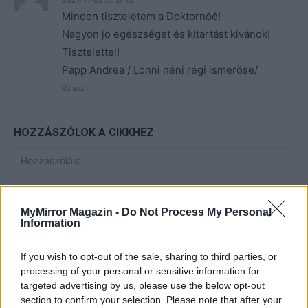
2021-11-02 At 12:13
Minden tiszteletem a Doktornőé!
Nagyon jo egészséget és kitartást kivánok!
Tisztelettel!
Papp Andrea / Lonni néni régi ismeröse/
Válasz
HOZZÁSZÓLOK A CIKKHEZ
MyMirror Magazin -
Do Not Process My Personal
Information
If you wish to opt-out of the sale, sharing to third parties, or
processing of your personal or sensitive information for
targeted advertising by us, please use the below opt-out
section to confirm your selection. Please note that after your