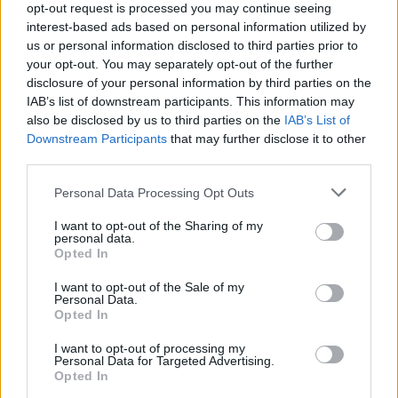
opt-out request is processed you may continue seeing
interest-based ads based on personal information utilized by
us or personal information disclosed to third parties prior to
your opt-out. You may separately opt-out of the further
disclosure of your personal information by third parties on the
IAB’s list of downstream participants. This information may
Save my name, email, and website in this browser for the
also be disclosed by us to third parties on the
IAB’s List of
Downstream Participants
that may further disclose it to other
next time I comment.
third parties.
Notify me of follow-up comments by email.
Personal Data Processing Opt Outs
Notify me of new posts by email.
I want to opt-out of the Sharing of my
personal data.
Opted In
I want to opt-out of the Sale of my
Personal Data.
- Advertisement -
Opted In
I want to opt-out of processing my
Personal Data for Targeted Advertising.
46,301
Rajongók
Opted In
TETSZIK