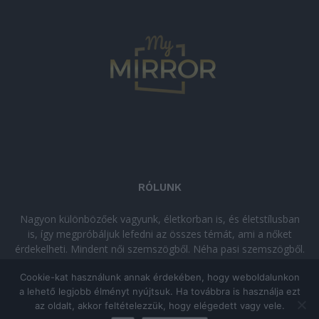
RÓLUNK
Nagyon különbözőek vagyunk, életkorban is, és életstílusban
is, így megpróbáljuk lefedni az összes témát, ami a nőket
érdekelheti. Mindent női szemszögből. Néha pasi szemszögből.
Néha komolyan, néha szórakozva. Olvass minket, ha egy kis
Cookie-kat használunk annak érdekében, hogy weboldalunkon
kikapcsolódásra vágysz!
a lehető legjobb élményt nyújtsuk. Ha továbbra is használja ezt
az oldalt, akkor feltételezzük, hogy elégedett vagy vele.
© Copyright 2026 - mymirror.hu
ADATKEZELÉSI TÁJÉKOZTATÓ
|