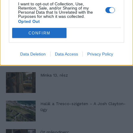
I want to opt-out of Collection, Use,
13,262
Követő
Retention, Sale, and/or Sharing of my
KÖVETÉS
Personal Data that Is Unrelated with the
Purposes for which it was collected.
Opted Out
LEGFRISSEBB
CONFIRM
Minka 14. rész
Data Deletion
Data Access
Privacy Policy
Minka 13. rész
Halál a Tresco-szigeten – A Josh Clayton-
ügy
Öt másodperc