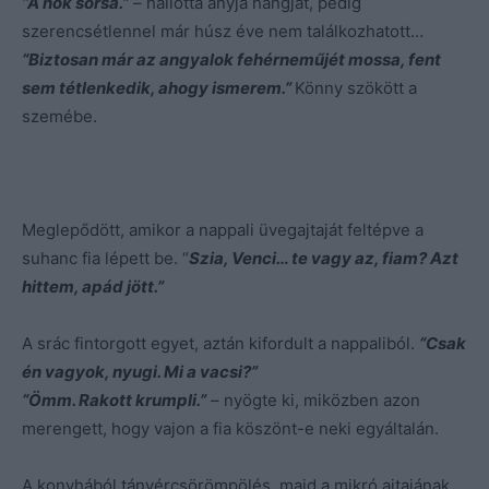
“A nők sorsa.”
– hallotta anyja hangját, pedig
szerencsétlennel már húsz éve nem találkozhatott…
“Biztosan már az angyalok fehérneműjét mossa, fent
sem tétlenkedik, ahogy ismerem.”
Könny szökött a
szemébe.
Meglepődött, amikor a nappali üvegajtaját feltépve a
suhanc fia lépett be. “
Szia, Venci… te vagy az, fiam? Azt
hittem, apád jött.”
A srác fintorgott egyet, aztán kifordult a nappaliból.
“Csak
én vagyok, nyugi. Mi a vacsi?”
“Ömm. Rakott krumpli.”
– nyögte ki, miközben azon
merengett, hogy vajon a fia köszönt-e neki egyáltalán.
A konyhából tányércsörömpölés, majd a mikró ajtajának