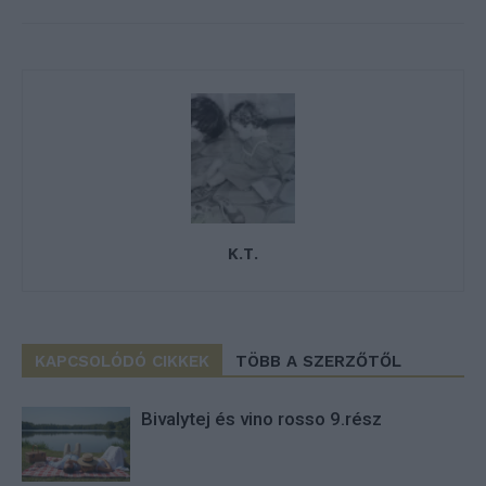
K.T.
KAPCSOLÓDÓ CIKKEK
TÖBB A SZERZŐTŐL
Bivalytej és vino rosso 9.rész