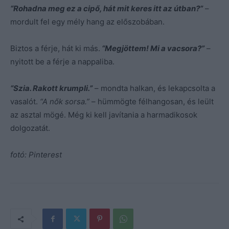
“Rohadna meg ez a cipő, hát mit keres itt az útban?”
–
mordult fel egy mély hang az előszobában.
Biztos a férje, hát ki más.
“Megjöttem! Mi a vacsora?”
–
nyitott be a férje a nappaliba.
“Szia. Rakott krumpli.”
– mondta halkan, és lekapcsolta a
vasalót.
“A nők sorsa.”
– hümmögte félhangosan, és leült
az asztal mögé. Még ki kell javítania a harmadikosok
dolgozatát.
fotó: Pinterest