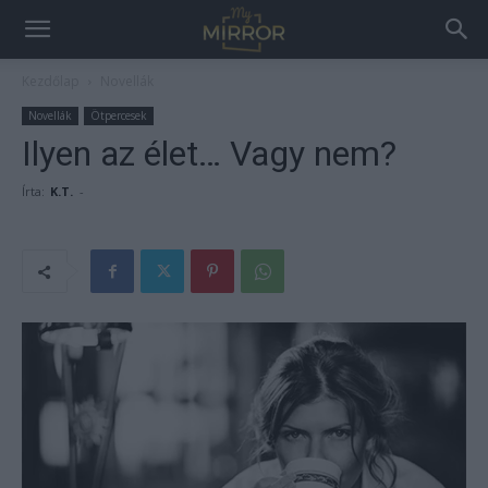
Kezdőlap
Novellák
Novellák
Ötpercesek
Ilyen az élet… Vagy nem?
Írta:
K.T.
-