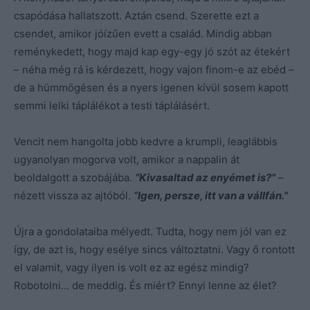
csapódása hallatszott. Aztán csend. Szerette ezt a
csendet, amikor jóízűen evett a család. Mindig abban
reménykedett, hogy majd kap egy-egy jó szót az étekért
– néha még rá is kérdezett, hogy vajon finom-e az ebéd –
de a hümmögésen és a nyers igenen kívül sosem kapott
semmi lelki táplálékot a testi táplálásért.
Vencit nem hangolta jobb kedvre a krumpli, leaglábbis
ugyanolyan mogorva volt, amikor a nappalin át
beoldalgott a szobájába.
“Kivasaltad az enyémet is?”
–
nézett vissza az ajtóból.
“Igen, persze, itt van a vállfán.”
Újra a gondolataiba mélyedt. Tudta, hogy nem jól van ez
így, de azt is, hogy esélye sincs változtatni. Vagy ő rontott
el valamit, vagy ilyen is volt ez az egész mindig?
Robotolni… de meddig. És miért? Ennyi lenne az élet?