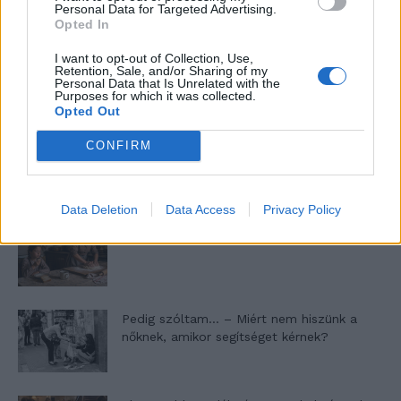
Personal Data for Targeted Advertising.
Opted In
I want to opt-out of Collection, Use,
46,301
Rajongók
Retention, Sale, and/or Sharing of my
TETSZIK
Personal Data that Is Unrelated with the
Purposes for which it was collected.
Opted Out
13,262
Követő
KÖVETÉS
CONFIRM
LEGFRISSEBB
Data Deletion
Data Access
Privacy Policy
Minka 11. rész
Pedig szóltam… – Miért nem hiszünk a
nőknek, amikor segítséget kérnek?