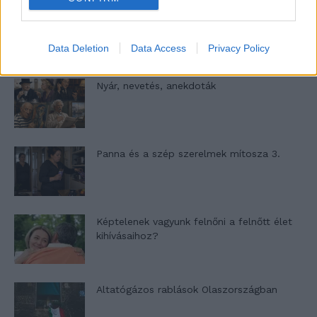
A világ legismertebb ruhái
Data Deletion
Data Access
Privacy Policy
Nyár, nevetés, anekdoták
Panna és a szép szerelmek mítosza 3.
Képtelenek vagyunk felnőni a felnőtt élet
kihívásaihoz?
Altatógázos rablások Olaszországban