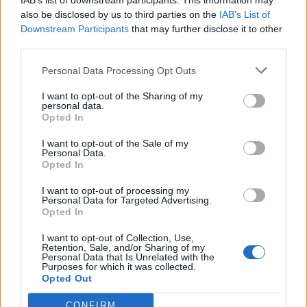
IAB’s list of downstream participants. This information may
also be disclosed by us to third parties on the
IAB’s List of
Downstream Participants
that may further disclose it to other
third parties.
Pedig szóltam… – Miért nem hiszünk a
Personal Data Processing Opt Outs
nőknek, amikor segítséget kérnek?
I want to opt-out of the Sharing of my
personal data.
Opted In
A legidegesítőbb kifejezések laza
gyűjteménye
I want to opt-out of the Sale of my
Personal Data.
Opted In
I want to opt-out of processing my
Elyna Robbs: Adéle és az örökölt árnyak
Personal Data for Targeted Advertising.
13. rész
Opted In
I want to opt-out of Collection, Use,
Retention, Sale, and/or Sharing of my
Personal Data that Is Unrelated with the
Woody Allen megosztó zsenialitása
Purposes for which it was collected.
Opted Out
CONFIRM