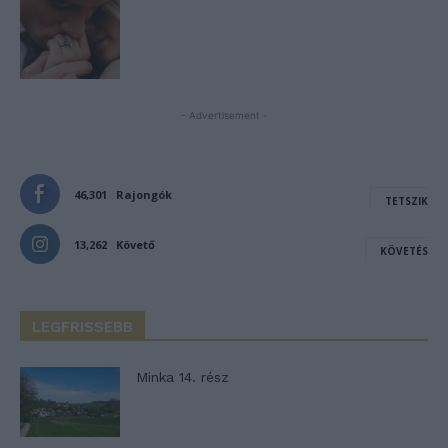
- Advertisement -
46,301
Rajongók
TETSZIK
13,262
Követő
KÖVETÉS
LEGFRISSEBB
Minka 14. rész