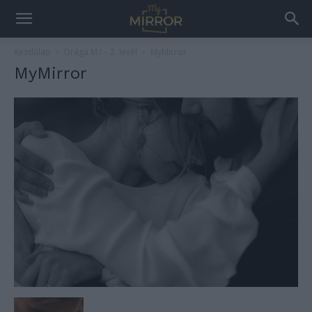
Kezdőlap
Drága M.! – 2. levél
MyMirror
MyMirror