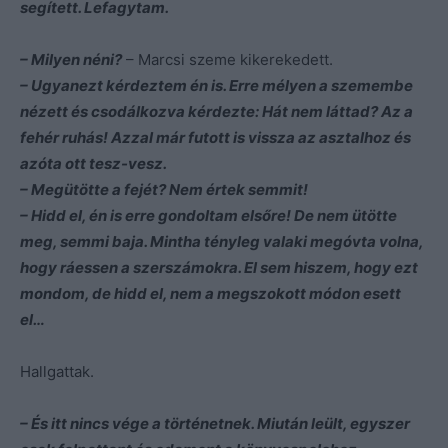
segített. Lefagytam.
– Milyen néni?
– Marcsi szeme kikerekedett.
– Ugyanezt kérdeztem én is. Erre mélyen a szemembe
nézett és csodálkozva kérdezte:
Hát nem láttad? Az a
fehér ruhás! Azzal már futott is vissza az asztalhoz és
azóta ott tesz-vesz.
– Megütötte a fejét? Nem értek semmit!
– Hidd el, én is erre gondoltam elsőre! De nem ütötte
meg, semmi baja. Mintha tényleg valaki megóvta volna,
hogy ráessen a szerszámokra. El sem hiszem, hogy ezt
mondom, de hidd el, nem a megszokott módon esett
el…
Hallgattak.
– És itt nincs vége a történetnek. Miután leült, egyszer