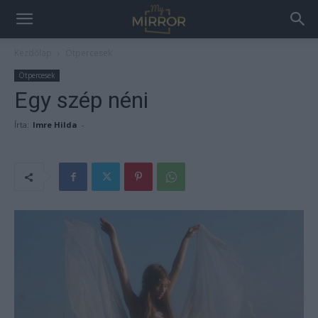
Kezdőlap
Ötpercesek
Ötpercesek
Egy szép néni
Írta:
Imre Hilda
-