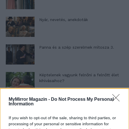
Nyár, nevetés, anekdoták
Panna és a szép szerelmek mítosza 3.
Képtelenek vagyunk felnőni a felnőtt élet
kihívásaihoz?
MyMirror Magazin -
Do Not Process My Personal
Altatógázos rablások Olaszországban
Information
If you wish to opt-out of the sale, sharing to third parties, or
processing of your personal or sensitive information for