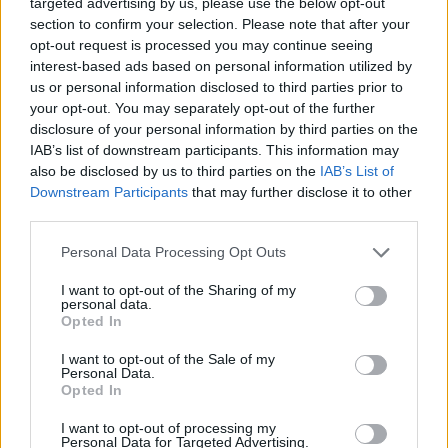
targeted advertising by us, please use the below opt-out
A kislány, akit nem védett meg senki –
section to confirm your selection. Please note that after your
Lyhanna története
opt-out request is processed you may continue seeing
interest-based ads based on personal information utilized by
us or personal information disclosed to third parties prior to
T. Barnett: Gyilkosság a Garda-tónál 12.
your opt-out. You may separately opt-out of the further
rész
disclosure of your personal information by third parties on the
IAB’s list of downstream participants. This information may
also be disclosed by us to third parties on the
IAB’s List of
Downstream Participants
that may further disclose it to other
T. szereti a fiatal lányokat 13. rész
third parties.
Personal Data Processing Opt Outs
I want to opt-out of the Sharing of my
Minka 10. rész
personal data.
Opted In
I want to opt-out of the Sale of my
Personal Data.
Minka 9. rész
Opted In
I want to opt-out of processing my
Personal Data for Targeted Advertising.