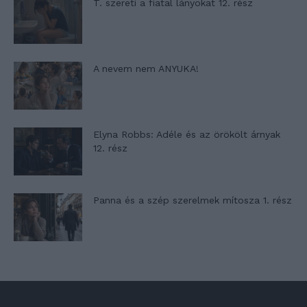
T. szereti a fiatal lányokat 12. rész
A nevem nem ANYUKA!
Elyna Robbs: Adéle és az örökölt árnyak
12. rész
Panna és a szép szerelmek mítosza 1. rész