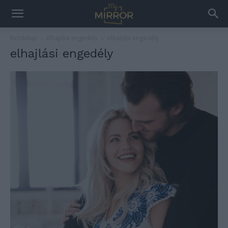
Kezdőlap
Elhajlási engedély
elhajlási engedély
elhajlási engedély