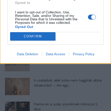
Opted In
Máltai kaland 7.
I want to opt-out of Collection, Use,
Retention, Sale, and/or Sharing of my
Personal Data that Is Unrelated with the
Purposes for which it was collected.
Opted Out
10 tanács, ha jobban akarod érezni magad
CONFIRM
a hétköznapokban
Data Deletion
Data Access
Privacy Policy
Egy ház, amely a tengerre és a fényre
nyílik – Villa...
A családok, akik soha nem hagyták abba
várakozást – Ha egy...
Panna és a szép szerelmek mítosza 2.
rész