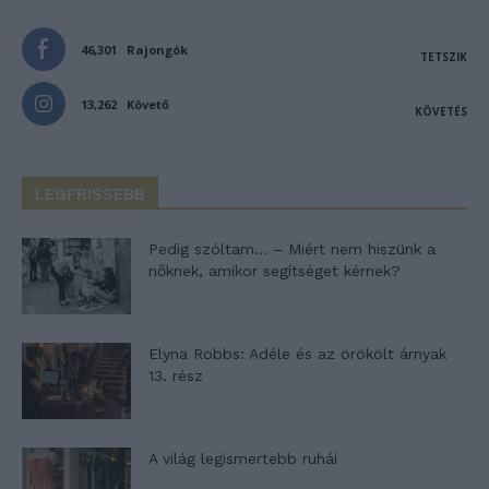
46,301
Rajongók
TETSZIK
13,262
Követő
KÖVETÉS
LEGFRISSEBB
Pedig szóltam… – Miért nem hiszünk a
nőknek, amikor segítséget kérnek?
Elyna Robbs: Adéle és az örökölt árnyak
13. rész
A világ legismertebb ruhái