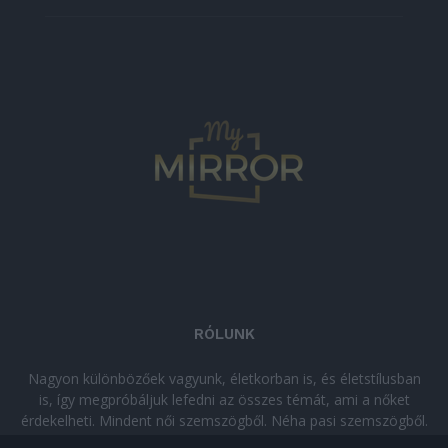
RÓLUNK
Nagyon különbözőek vagyunk, életkorban is, és életstílusban
is, így megpróbáljuk lefedni az összes témát, ami a nőket
érdekelheti. Mindent női szemszögből. Néha pasi szemszögből.
Néha komolyan, néha szórakozva. Olvass minket, ha egy kis