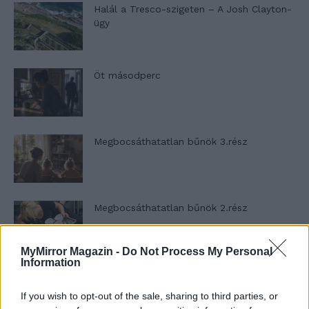
Halál a Tresco-szigeten – A Josh Clayton-
ügy
Öt másodperc
Megbocsáthatatlan bűnök 3.rész
Megbocsáthatatlan bűnök 2.rész
MyMirror Magazin -
Do Not Process My Personal
Information
Megbocsáthatatlan bűnök 1.rész
If you wish to opt-out of the sale, sharing to third parties, or