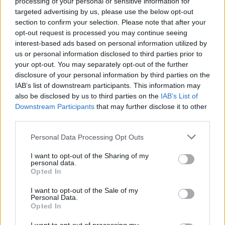
processing of your personal or sensitive information for
targeted advertising by us, please use the below opt-out
section to confirm your selection. Please note that after your
Szent Genovéva, a túlélő Franciaország
opt-out request is processed you may continue seeing
jelképe
interest-based ads based on personal information utilized by
us or personal information disclosed to third parties prior to
your opt-out. You may separately opt-out of the further
Minka 12. rész
disclosure of your personal information by third parties on the
IAB’s list of downstream participants. This information may
also be disclosed by us to third parties on the
IAB’s List of
Downstream Participants
that may further disclose it to other
third parties.
Minka 11. rész
Personal Data Processing Opt Outs
I want to opt-out of the Sharing of my
personal data.
T. szereti a fiatal lányokat 14. rész
Opted In
I want to opt-out of the Sale of my
Personal Data.
Opted In
Pedig szóltam… – Miért nem hiszünk a