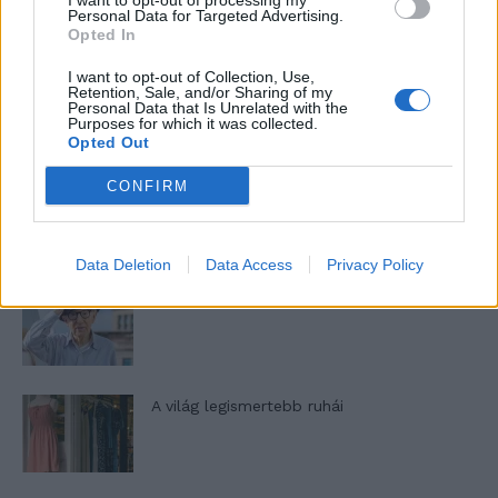
I want to opt-out of processing my
nőknek, amikor segítséget kérnek?
Personal Data for Targeted Advertising.
Opted In
I want to opt-out of Collection, Use,
A legidegesítőbb kifejezések laza
Retention, Sale, and/or Sharing of my
Personal Data that Is Unrelated with the
gyűjteménye
Purposes for which it was collected.
Opted Out
CONFIRM
Elyna Robbs: Adéle és az örökölt árnyak
13. rész
Data Deletion
Data Access
Privacy Policy
Woody Allen megosztó zsenialitása
A világ legismertebb ruhái