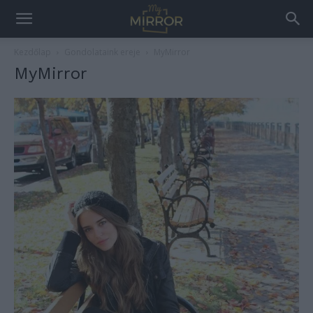
Kezdőlap
Gondolataink ereje
MyMirror
MyMirror