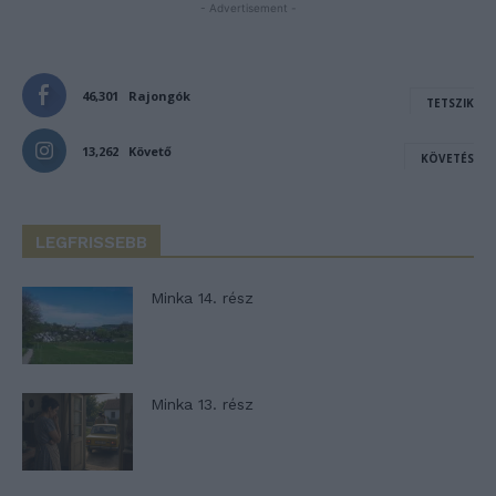
- Advertisement -
46,301
Rajongók
TETSZIK
13,262
Követő
KÖVETÉS
LEGFRISSEBB
Minka 14. rész
Minka 13. rész