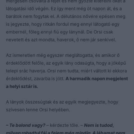
mérgesen csóválta a fejét és nem győzte kiterelni őket a
látogatási idő végén. Ez így ment még öt napon át, és a
barátok nem fogytak el. A délutános nővére epésen meg
is jegyezte, hogy ritkán fordul meg ennyi látogató egy
embernél, főleg ennyi fiú egy lánynál. De Orsi csak
nevetett és azt mondta, haverok, ő nem jár senkivel.
Az ismeretlen még egyszer meglátogatta, és amikor ő
érdeklődött felőle, az egyik lány odasúgta, hogy a jóképű
telepi srác haverja. Orsi nem tudta, miért váltott ki ekkora
érdeklődést, zavarba is jött.
A harmadik napon megjelent
a helyi sztár is.
A lányok összesúgtak és az egyik megjegyezte, hogy
szívesen lenne Orsi helyében.
– Te bolond vagy?
– kérdezte tőle. –
Nem is tudod,
milyen rohadtul fáj a fejem még mindig. A lábamat nem