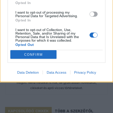
Opted In
I want to opt-out of processing my
Personal Data for Targeted Advertising.
Opted In
I want to opt-out of Collection, Use,
Retention, Sale, and/or Sharing of my
Personal Data that Is Unrelated with the
Purposes for which it was collected.
Opted Out
CONFIRM
Imre Hilda
Oktatás és nevelés területén dolgozom, de minden
szabadidőmben írok. Szeretek belesni a hétköznapok függönye
Data Deletion
Data Access
Privacy Policy
mögé és közben keresem az embert, a nőt a jól legyártott álarcok
mögött. Néha meséket is írok, de gyakrabban novellákat,
cikkeket és apró vicces történeteket.
KAPCSOLÓDÓ CIKKEK
TÖBB A SZERZŐTŐL