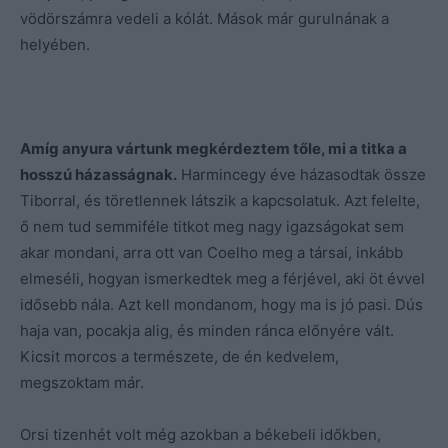
vödörszámra vedeli a kólát. Mások már gurulnának a
helyében.
Amíg anyura vártunk megkérdeztem tőle, mi a titka a
hosszú házasságnak.
Harmincegy éve házasodtak össze
Tiborral, és töretlennek látszik a kapcsolatuk. Azt felelte,
ő nem tud semmiféle titkot meg nagy igazságokat sem
akar mondani, arra ott van Coelho meg a társai, inkább
elmeséli, hogyan ismerkedtek meg a férjével, aki öt évvel
idősebb nála. Azt kell mondanom, hogy ma is jó pasi. Dús
haja van, pocakja alig, és minden ránca előnyére vált.
Kicsit morcos a természete, de én kedvelem,
megszoktam már.
Orsi tizenhét volt még azokban a békebeli időkben,