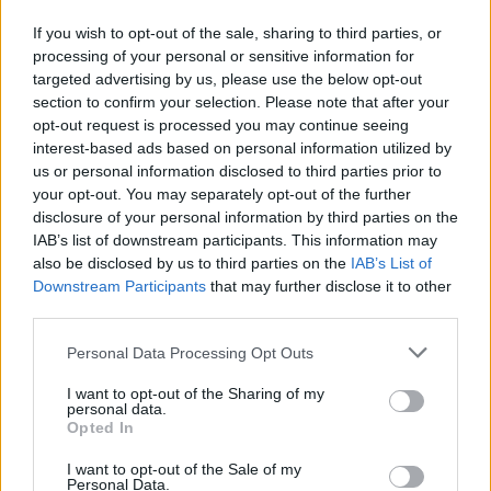
legurulni a lépcsőn
– mondta végül anya barátnője,
If you wish to opt-out of the sale, sharing to third parties, or
miközben befutott az én bankban veszteglő anyukám.
processing of your personal or sensitive information for
targeted advertising by us, please use the below opt-out
Fura véletlenek lám, nálunk is előfordulnak, nemcsak
section to confirm your selection. Please note that after your
Hollywoodban, mert hát esni itt is lehet bárhonnan,
opt-out request is processed you may continue seeing
interest-based ads based on personal information utilized by
bármikor.
us or personal information disclosed to third parties prior to
your opt-out. You may separately opt-out of the further
fotó: Pinterest
disclosure of your personal information by third parties on the
IAB’s list of downstream participants. This information may
also be disclosed by us to third parties on the
IAB’s List of
Downstream Participants
that may further disclose it to other
third parties.
Personal Data Processing Opt Outs
I want to opt-out of the Sharing of my
personal data.
Opted In
I want to opt-out of the Sale of my
Personal Data.