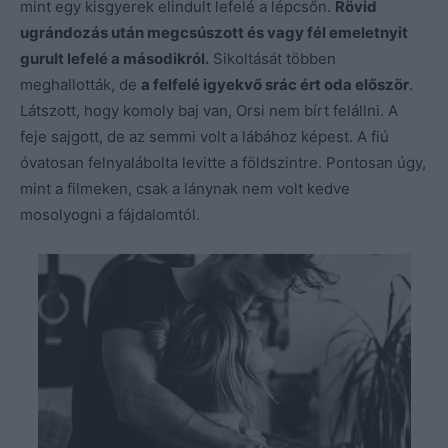
mint egy kisgyerek elindult lefelé a lépcsőn.
Rövid
ugrándozás után megcsúszott és vagy fél emeletnyit
gurult lefelé a másodikról.
Sikoltását többen
meghallották, de
a felfelé igyekvő srác ért oda először
.
Látszott, hogy komoly baj van, Orsi nem bírt felállni. A
feje sajgott, de az semmi volt a lábához képest. A fiú
óvatosan felnyalábolta levitte a földszintre. Pontosan úgy,
mint a filmeken, csak a lánynak nem volt kedve
mosolyogni a fájdalomtól.