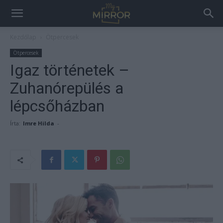
Kezdőlap
Ötpercesek
Ötpercesek
Igaz történetek –
Zuhanórepülés a
lépcsőházban
Írta:
Imre Hilda
-