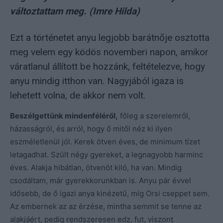
változtattam meg. (Imre Hilda)
Ezt a történetet anyu legjobb barátnője osztotta
meg velem egy ködös novemberi napon, amikor
váratlanul állított be hozzánk, feltételezve, hogy
anyu mindig itthon van. Nagyjából igaza is
lehetett volna, de akkor nem volt.
Beszélgettünk mindenféléről,
főleg a szerelemről,
házasságról, és arról, hogy ő mitől néz ki ilyen
eszméletlenül jól. Kerek ötven éves, de minimum tízet
letagadhat. Szült négy gyereket, a legnagyobb harminc
éves. Alakja hibátlan, ötvenöt kiló, ha van. Mindig
csodáltam, már gyerekkorunkban is. Anyu pár évvel
idősebb, de ő igazi anya kinézetű, míg Orsi cseppet sem.
Az embernek az az érzése, mintha semmit se tenne az
alakjáért, pedig rendszeresen edz, fut, viszont