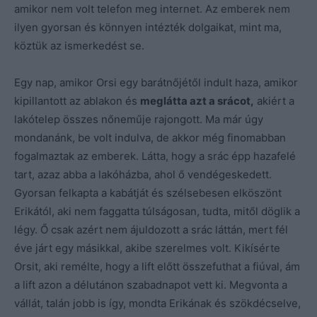
amikor nem volt telefon meg internet. Az emberek nem
ilyen gyorsan és könnyen intézték dolgaikat, mint ma,
köztük az ismerkedést se.
Egy nap, amikor Orsi egy barátnőjétől indult haza, amikor
kipillantott az ablakon és
meglátta azt a srácot,
akiért a
lakótelep összes nőneműje rajongott. Ma már úgy
mondanánk, be volt indulva, de akkor még finomabban
fogalmaztak az emberek. Látta, hogy a srác épp hazafelé
tart, azaz abba a lakóházba, ahol ő vendégeskedett.
Gyorsan felkapta a kabátját és szélsebesen elköszönt
Erikától, aki nem faggatta túlságosan, tudta, mitől döglik a
légy. Ő csak azért nem ájuldozott a srác láttán, mert fél
éve járt egy másikkal, akibe szerelmes volt. Kikísérte
Orsit, aki remélte, hogy a lift előtt összefuthat a fiúval, ám
a lift azon a délutánon szabadnapot vett ki. Megvonta a
vállát, talán jobb is így, mondta Erikának és szökdécselve,