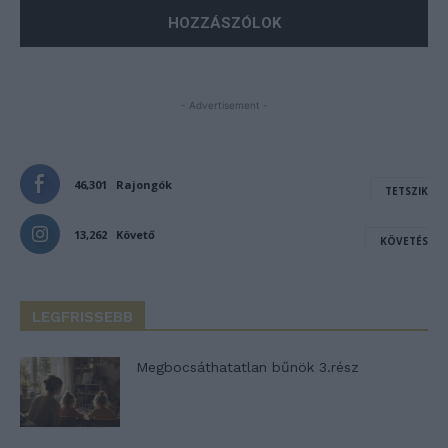
- Advertisement -
46,301
Rajongók
TETSZIK
13,262
Követő
KÖVETÉS
LEGFRISSEBB
Megbocsáthatatlan bűnök 3.rész