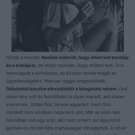
Hívták a mentőt.
Később kiderült, hogy eltört két bordája
és a bokája is,
de olyan csúnyán, hogy műteni kell. Orsi
bennragadt a kórházban, és közben szidta magát az
ügyetlenségéért. Másnap reggel megműtötték.
Délutántól kezdve elkezdődött a látogatási roham.
Orsi
olyan lány volt és felnőttként is olyan maradt, akit sokan
szeretnek. Jöttek fiúk, lányok egyaránt, mert Orsi
mindkét nem körében népszerű volt. Már az első napi
bandában volt egy srác, akit nem ismert. Az ágya köré
gyűltek és mindenféle marhasággal röhögtették. A nővér