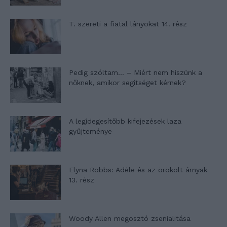
T. szereti a fiatal lányokat 14. rész
Pedig szóltam… – Miért nem hiszünk a
nőknek, amikor segítséget kérnek?
A legidegesítőbb kifejezések laza
gyűjteménye
Elyna Robbs: Adéle és az örökölt árnyak
13. rész
Woody Allen megosztó zsenialitása