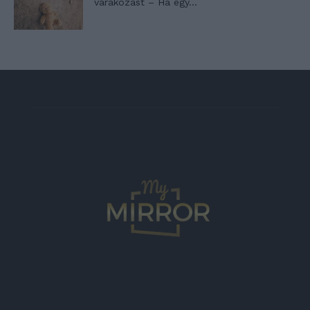
várakozást – Ha egy...