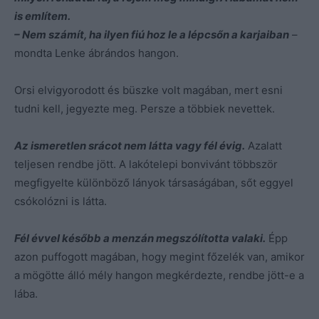
is említem.
– Nem számít, ha ilyen fiú hoz le a lépcsőn a karjaiban
–
mondta Lenke ábrándos hangon.
Orsi elvigyorodott és büszke volt magában, mert esni
tudni kell, jegyezte meg. Persze a többiek nevettek.
Az ismeretlen srácot nem látta vagy fél évig.
Azalatt
teljesen rendbe jött. A lakótelepi bonvivánt többször
megfigyelte különböző lányok társaságában, sőt eggyel
csókolózni is látta.
Fél évvel később a menzán megszólította valaki.
Épp
azon puffogott magában, hogy megint főzelék van, amikor
a mögötte álló mély hangon megkérdezte, rendbe jött-e a
lába.