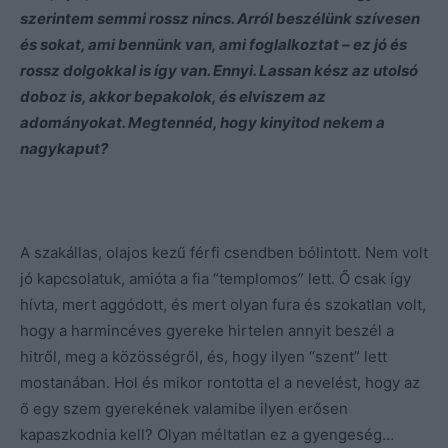
szerintem semmi rossz nincs. Arról beszélünk szívesen
és sokat, ami bennünk van, ami foglalkoztat – ez jó és
rossz dolgokkal is így van. Ennyi. Lassan kész az utolsó
doboz is, akkor bepakolok, és elviszem az
adományokat. Megtennéd, hogy kinyitod nekem a
nagykaput?
A szakállas, olajos kezű férfi csendben bólintott. Nem volt
jó kapcsolatuk, amióta a fia “templomos” lett. Ő csak így
hívta, mert aggódott, és mert olyan fura és szokatlan volt,
hogy a harmincéves gyereke hirtelen annyit beszél a
hitről, meg a közösségről, és, hogy ilyen “szent” lett
mostanában. Hol és mikor rontotta el a nevelést, hogy az
ő egy szem gyerekének valamibe ilyen erősen
kapaszkodnia kell? Olyan méltatlan ez a gyengeség…