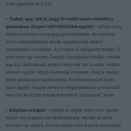
miért gyenge az ő fia?
– Tudod, apa, tök jó, hogy itt voltál velem délelőtt a
garázsban. Szuper időt töltöttünk együtt
– szólalt meg,
mintha olvasott volna apja gondolataiban, és szerette
volna hatástalanítani annak negatívumát valami
szeretetteli mondattal. Az öreg el is szégyelte magát. Ő
pont nem így érezte. Feszült csendjeiket inkább oldotta
egy kis rádiózással, amikor meg már ezt is unta, inkább
kiment cigizni. Végig a közelgő ünnepek, meg a családi
béke gondolata foglalkoztatta. Konfliktuskerülő lévén
azon agyalt, hogyan lehetne megszabadulni a feszkótól,
ami a fia és közte kialakult emiatt a “jézusozás” miatt.
– Kinyitom a kaput
– nyögte ki végül, mert nem igazán
tudott mit reagálni fia hálálkodására. Miután az autó
kifordult az utcára, és a fia eltűnt vele a puha decemberi