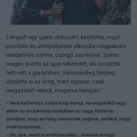
Lehajolt egy újabb dobozért, kinyitotta, majd
precízen és ünnepélyesen elkezdte megpakolni
mindenféle színes, csörgő zacskóval. Szinte
magán érezte az apja tekintetét, aki körülötte
tett-vett a garázsban. Valószínűleg tényleg
vizslatta is az öreg, mert egyszer csak
megszólalt rekedt, mogorva hangján:
– Nem kell ehhez vallás meg ünnep, ha nagylelkű vagy,
akkor az év bármely szakában az vagy. Hadd ne
soroljam, hogy én hány embernek segítek, anélkül, hogy
erről beszélnék…
– De, apa, most is arról beszélsz… Amiben amúgy