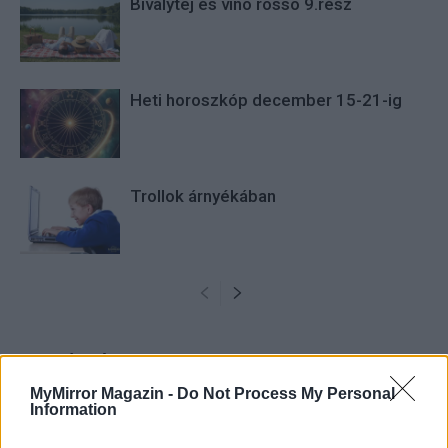
Bivalytej és vino rosso 9.rész
Heti horoszkóp december 15-21-ig
Trollok árnyékában
HOZZÁSZÓLOK A CIKKHEZ
MyMirror Magazin -
Do Not Process My Personal
Information