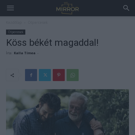
Kezdőlap
Ötpercesek
Ötpercesek
Köss békét magaddal!
Írta:
Kalla Tímea
-