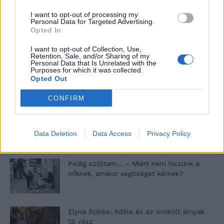
I want to opt-out of processing my
Personal Data for Targeted Advertising.
Opted In
- Advertisement -
I want to opt-out of Collection, Use,
Retention, Sale, and/or Sharing of my
Personal Data that Is Unrelated with the
Purposes for which it was collected.
46,301
Rajongók
TETSZIK
Opted Out
13,262
Követő
CONFIRM
KÖVETÉS
Data Deletion
Data Access
Privacy Policy
LEGFRISSEBB
Pedig szóltam… – Miért nem hiszünk a
nőknek, amikor segítséget kérnek?
Elyna Robbs: Adéle és az örökölt árnyak
13. rész