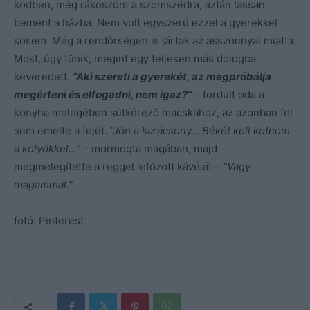
ködben, még ráköszönt a szomszédra, aztán lassan
bement a házba. Nem volt egyszerű ezzel a gyerekkel
sosem. Még a rendőrségen is jártak az asszonnyal miatta.
Most, úgy tűnik, megint egy teljesen más dologba
keveredett.
“Aki szereti a gyerekét, az megpróbálja
megérteni és elfogadni, nem igaz?”
– fordult oda a
konyha melegében sütkérező macskához, az azonban fel
sem emelte a fejét.
“Jön a karácsony… Békét kell kötnöm
a kölyökkel…”
– mormogta magában, majd
megmelegítette a reggel lefőzött kávéját –
“Vagy
magammal.”
fotó: Pinterest