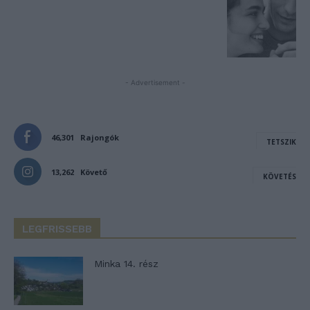
- Advertisement -
46,301
Rajongók
TETSZIK
13,262
Követő
KÖVETÉS
LEGFRISSEBB
Minka 14. rész