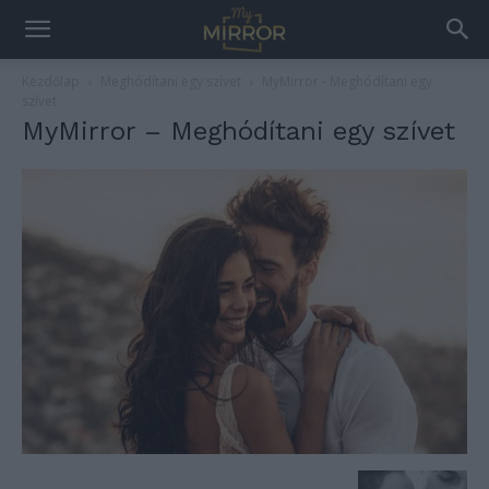
Kezdőlap
Meghódítani egy szívet
MyMirror - Meghódítani egy
szívet
MyMirror – Meghódítani egy szívet