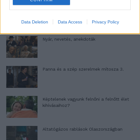
A világ legismertebb ruhái
Data Deletion
Data Access
Privacy Policy
Nyár, nevetés, anekdoták
Panna és a szép szerelmek mítosza 3.
Képtelenek vagyunk felnőni a felnőtt élet
kihívásaihoz?
Altatógázos rablások Olaszországban