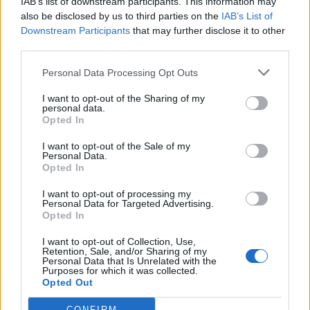
IAB’s list of downstream participants. This information may
also be disclosed by us to third parties on the
IAB’s List of
Downstream Participants
that may further disclose it to other
third parties.
Pedig szóltam… – Miért nem hiszünk a
Personal Data Processing Opt Outs
nőknek, amikor segítséget kérnek?
I want to opt-out of the Sharing of my
personal data.
Opted In
A legidegesítőbb kifejezések laza
gyűjteménye
I want to opt-out of the Sale of my
Personal Data.
Opted In
I want to opt-out of processing my
Elyna Robbs: Adéle és az örökölt árnyak
Personal Data for Targeted Advertising.
13. rész
Opted In
I want to opt-out of Collection, Use,
Retention, Sale, and/or Sharing of my
Personal Data that Is Unrelated with the
Woody Allen megosztó zsenialitása
Purposes for which it was collected.
Opted Out
CONFIRM