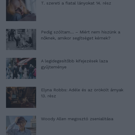
T. szereti a fiatal lányokat 14. rész
Pedig szóltam… – Miért nem hiszünk a
nőknek, amikor segítséget kérnek?
A legidegesítőbb kifejezések laza
gyűjteménye
Elyna Robbs: Adéle és az örökölt árnyak
13. rész
Woody Allen megosztó zsenialitása