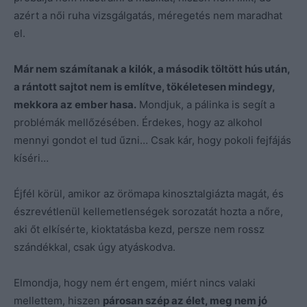
azért a női ruha vizsgálgatás, méregetés nem maradhat
el.
Már nem számítanak a kilók, a második töltött hús után,
a rántott sajtot nem is említve, tökéletesen mindegy,
mekkora az ember hasa.
Mondjuk, a pálinka is segít a
problémák mellőzésében. Érdekes, hogy az alkohol
mennyi gondot el tud űzni… Csak kár, hogy pokoli fejfájás
kíséri…
Éjfél körül, amikor az örömapa kinosztalgiázta magát, és
észrevétlenül kellemetlenségek sorozatát hozta a nőre,
aki őt elkísérte, kioktatásba kezd, persze nem rossz
szándékkal, csak úgy atyáskodva.
Elmondja, hogy nem ért engem, miért nincs valaki
mellettem, hiszen
párosan szép az élet, meg nem jó