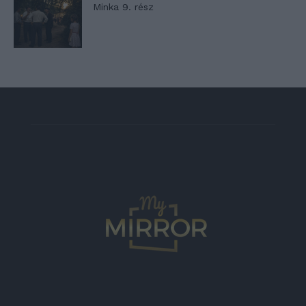
Minka 9. rész