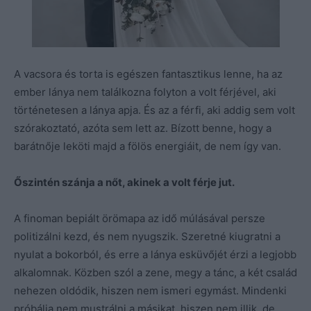
A vacsora és torta is egészen fantasztikus lenne, ha az
ember lánya nem találkozna folyton a volt férjével, aki
történetesen a lánya apja. És az a férfi, aki addig sem volt
szórakoztató, azóta sem lett az. Bízott benne, hogy a
barátnője leköti majd a fölös energiáit, de nem így van.
Őszintén szánja a nőt, akinek a volt férje jut.
A finoman bepiált örömapa az idő múlásával persze
politizálni kezd, és nem nyugszik. Szeretné kiugratni a
nyulat a bokorból, és erre a lánya esküvőjét érzi a legjobb
alkalomnak. Közben szól a zene, megy a tánc, a két család
nehezen oldódik, hiszen nem ismeri egymást. Mindenki
próbálja nem mustrálni a másikat, hiszen nem illik, de