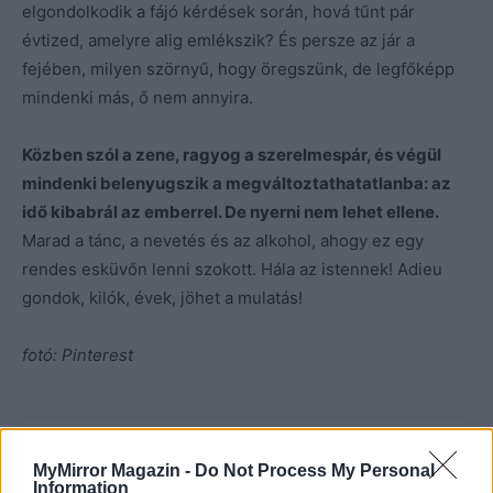
elgondolkodik a fájó kérdések során, hová tűnt pár
évtized, amelyre alig emlékszik? És persze az jár a
fejében, milyen szörnyű, hogy öregszünk, de legfőképp
mindenki más, ő nem annyira.
Közben szól a zene, ragyog a szerelmespár, és végül
mindenki belenyugszik a megváltoztathatatlanba: az
idő kibabrál az emberrel. De nyerni nem lehet ellene.
Marad a tánc, a nevetés és az alkohol, ahogy ez egy
rendes esküvőn lenni szokott. Hála az istennek! Adieu
gondok, kilók, évek, jöhet a mulatás!
fotó: Pinterest
MyMirror Magazin -
Do Not Process My Personal
Information