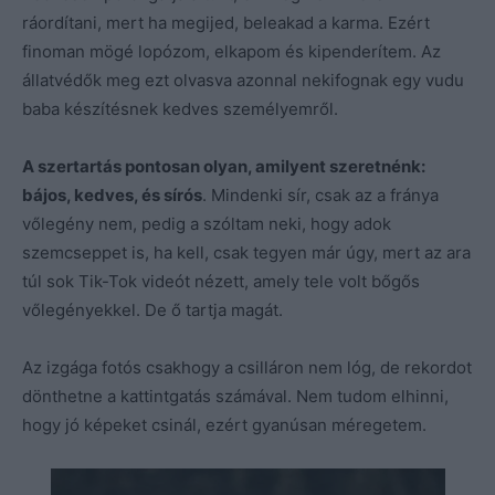
ráordítani, mert ha megijed, beleakad a karma. Ezért
finoman mögé lopózom, elkapom és kipenderítem. Az
állatvédők meg ezt olvasva azonnal nekifognak egy vudu
baba készítésnek kedves személyemről.
A szertartás pontosan olyan, amilyent szeretnénk:
bájos, kedves, és sírós
. Mindenki sír, csak az a fránya
vőlegény nem, pedig a szóltam neki, hogy adok
szemcseppet is, ha kell, csak tegyen már úgy, mert az ara
túl sok Tik-Tok videót nézett, amely tele volt bőgős
vőlegényekkel. De ő tartja magát.
Az izgága fotós csakhogy a csilláron nem lóg, de rekordot
dönthetne a kattintgatás számával. Nem tudom elhinni,
hogy jó képeket csinál, ezért gyanúsan méregetem.