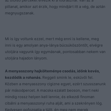
az utolsó perceket élvezik ki a fodrásznál. Van az a
pillanat, amikor azt érzik, hogy mindjárt itt a vég, de aztán
megnyugszanak.
Mi is így voltunk ezzel, mert még enni is kellene, meg
inni is egy amolyan anya-lánya búcsúköszöntőt, elvégre
utoljára vagyunk így egymásnak, pontosabban nekem van
utoljára hajadon lányom.
A menyasszony hajkölteménye csodás, időnk kevés,
kezdődik a rohanás.
Reggeli smink le, esküvői fel.
Közben a menyasszony cigizne egyet, ezért szusszanunk
pár másodpercet. A macska ezalatt beoson, mert neki
mindig rossz helyen kell lennie, és elkezdi finoman
cibálni a menyasszonyi ruha alját, ami a szekrényen lóg.
Kedvesen pofozgatja a tüllt, én meg nem merek