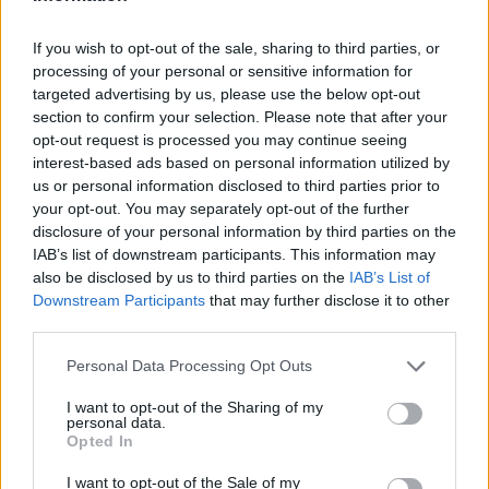
If you wish to opt-out of the sale, sharing to third parties, or
processing of your personal or sensitive information for
targeted advertising by us, please use the below opt-out
section to confirm your selection. Please note that after your
opt-out request is processed you may continue seeing
interest-based ads based on personal information utilized by
us or personal information disclosed to third parties prior to
your opt-out. You may separately opt-out of the further
disclosure of your personal information by third parties on the
IAB’s list of downstream participants. This information may
also be disclosed by us to third parties on the
IAB’s List of
Imre Hilda
Downstream Participants
that may further disclose it to other
Oktatás és nevelés területén dolgozom, de minden
third parties.
szabadidőmben írok. Szeretek belesni a hétköznapok függönye
mögé és közben keresem az embert, a nőt a jól legyártott álarcok
Personal Data Processing Opt Outs
mögött. Néha meséket is írok, de gyakrabban novellákat,
I want to opt-out of the Sharing of my
cikkeket és apró vicces történeteket.
personal data.
Opted In
I want to opt-out of the Sale of my