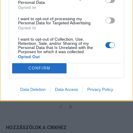
Personal Data.
KAPCSOLÓDÓ CIKKEK
TÖBB A SZERZŐTŐL
Opted In
I want to opt-out of processing my
Bivalytej és vino rosso 9.rész
Personal Data for Targeted Advertising.
Opted In
I want to opt-out of Collection, Use,
Retention, Sale, and/or Sharing of my
Personal Data that Is Unrelated with the
Heti horoszkóp december 15-21-ig
Purposes for which it was collected.
Opted Out
CONFIRM
Trollok árnyékában
Data Deletion
Data Access
Privacy Policy
HOZZÁSZÓLOK A CIKKHEZ