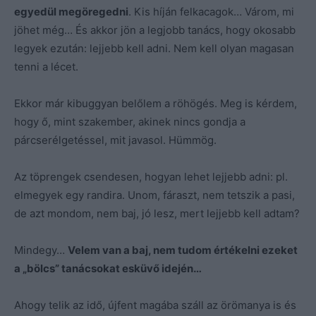
egyedül megöregedni
. Kis híján felkacagok… Várom, mi
jöhet még… És akkor jön a legjobb tanács, hogy okosabb
legyek ezután: lejjebb kell adni. Nem kell olyan magasan
tenni a lécet.
Ekkor már kibuggyan belőlem a röhögés. Meg is kérdem,
hogy ő, mint szakember, akinek nincs gondja a
párcserélgetéssel, mit javasol. Hümmög.
Az töprengek csendesen, hogyan lehet lejjebb adni: pl.
elmegyek egy randira. Unom, fáraszt, nem tetszik a pasi,
de azt mondom, nem baj, jó lesz, mert lejjebb kell adtam?
Mindegy…
Velem van a baj, nem tudom értékelni ezeket
a „bölcs” tanácsokat esküvő idején…
Ahogy telik az idő, újfent magába száll az örömanya is és