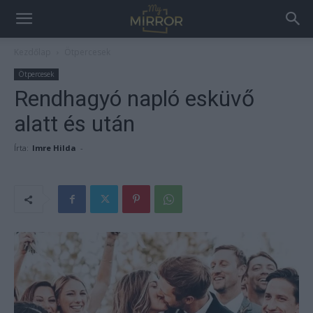
Kezdőlap
Ötpercesek
Ötpercesek
Rendhagyó napló esküvő
alatt és után
Írta:
Imre Hilda
-