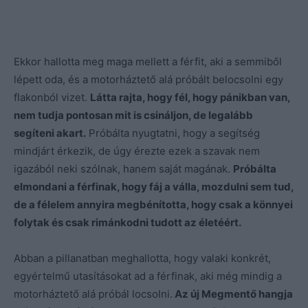
Ekkor hallotta meg maga mellett a férfit, aki a semmiből
lépett oda, és a motorháztető alá próbált belocsolni egy
flakonból vizet.
Látta rajta, hogy fél, hogy pánikban van,
nem tudja pontosan mit is csináljon, de legalább
segíteni akart.
Próbálta nyugtatni, hogy a segítség
mindjárt érkezik, de úgy érezte ezek a szavak nem
igazából neki szólnak, hanem saját magának.
Próbálta
elmondani a férfinak, hogy fáj a válla, mozdulni sem tud,
de a félelem annyira megbénította, hogy csak a könnyei
folytak és csak rimánkodni tudott az életéért.
Abban a pillanatban meghallotta, hogy valaki konkrét,
egyértelmű utasításokat ad a férfinak, aki még mindig a
motorháztető alá próbál locsolni.
Az új Megmentő hangja