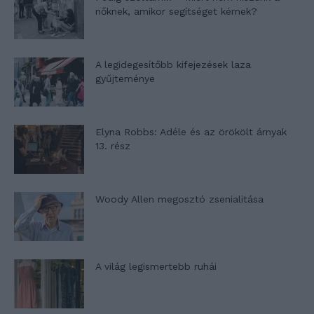
nőknek, amikor segítséget kérnek?
A legidegesítőbb kifejezések laza
gyűjteménye
Elyna Robbs: Adéle és az örökölt árnyak
13. rész
Woody Allen megosztó zsenialitása
A világ legismertebb ruhái