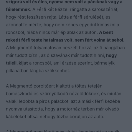
szigorú volt és éles, nyoma nem volt a pániknak vagy a
félelemnek
. A Férfi két kézzel rángatta a karosszériát,
hogy rést feszítsen rajta. Látta a férfi sérülését, és
azonnal felmérte, hogy nem képes egyedül kimászni a
roncsból, hiába nincs már ép ablak az autón.
A bent
rekedt férfi teste hatalmas volt, nem fért volna át sehol.
A Megmentő folyamatosan beszélt hozzá, az ő hangjában
már tudott bízni, az ő szavának már tudott hinni
, hogy
túléli, kijut
a roncsból, ami érzése szerint, bármelyik
pillanatban lángba szökkenhet.
A Megmentő poroltóért kiáltott a töltés tetején
bámészkodó és szörnyülködő nézelődőknek, és miután
valaki ledobta a piros palackot, azt a másik férfi kezébe
nyomva utasította, hogy a motorház térben már olvadó
kábeleket oltsa, nehogy tűzbe boruljon az autó.
A Megmentő nem látott más kiutat, bemászott az egyik