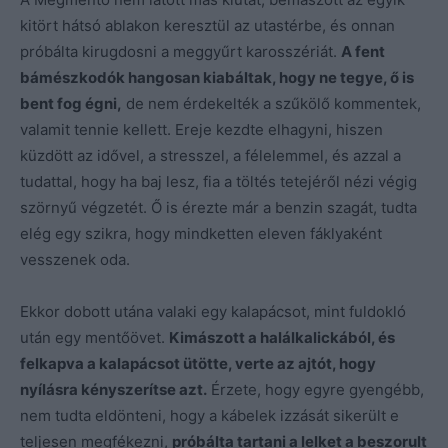
kitört hátsó ablakon keresztül az utastérbe, és onnan
próbálta kirugdosni a meggyűrt karosszériát.
A fent
bámészkodók hangosan kiabáltak, hogy ne tegye, ő is
bent fog égni,
de nem érdekelték a szűkölő kommentek,
valamit tennie kellett. Ereje kezdte elhagyni, hiszen
küzdött az idővel, a stresszel, a félelemmel, és azzal a
tudattal, hogy ha baj lesz, fia a töltés tetejéről nézi végig
szörnyű végzetét. Ő is érezte már a benzin szagát, tudta
elég egy szikra, hogy mindketten eleven fáklyaként
vesszenek oda.
Ekkor dobott utána valaki egy kalapácsot, mint fuldokló
után egy mentőövet.
Kimászott a halálkalickából, és
felkapva a kalapácsot ütötte, verte az ajtót, hogy
nyílásra kényszerítse azt.
Érzete, hogy egyre gyengébb,
nem tudta eldönteni, hogy a kábelek izzását sikerült e
teljesen megfékezni,
próbálta tartani a lelket a beszorult