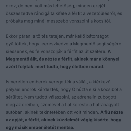
okoz, de nem volt más lehetőség, minden erejét
összeszedve ráncigálta kifele a férfit a vezetőülésről, és
próbálta meg minél messzebb vonszolni a kocsitól.
Ekkor páran, a töltés tetején, már kellő bátorságot
gyűjtöttek, hogy leereszkedve a Megmentő segítségére
siessenek, és felvonszolják a férfit az út szélére.
A
Megmentő állt, és nézte a férfit, akinek már a könnyei
azért folytak, mert tudta, hogy életben marad.
Ismeretlen emberek veregették a vállát, a kiérkező
pályaellenőrök kérdezték, hogy Ő húzta e ki a kocsiból a
sérültet. Nem tudott válaszolni, az adrenalin zubogott
még az ereiben, szemével a fiát kereste a hátrahagyott
autóban, akinek tekintetében ott volt minden.
A fiú nézte
az apját, a férfit, akinek küzdelmét végig kísérte, hogy
egy másik ember életét mentse.