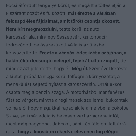
kocsi átfordult tengelye körül, és megállt a töltés alján a
kiszáradt bozót és fű között,
már érezte a vállában
felcsapó éles fájdalmat, amit törött csontja okozott.
Nem bírt megmozdulni,
teste körül az autó
karosszériája, mint egy összegyűrt kartonpapír
fodrozódott, de összezúzott válla is az ülésbe
kényszerítette.
Érezte a vér sós-édes ízét a szájában, a
halántékán lecsorgó meleget, feje kábultan zúgott,
de
mindez azt jelentette, hogy él.
Még él.
Szemével kereste
a kiutat, próbálta maga körül felfogni a környezetet, a
menekülést sejtető nyílást a karosszérián. Orrát ekkor
csapta meg a benzin szaga. A motorházból már fehéres
füst szivárgott, mintha a régi mesék szellemei bukkantak
volna elő, hogy magukkal ragadják le a mélybe, a pokolba.
Szíve, ami már eddig is hevesen vert az adrenalintól,
most még nagyobbat dobbant, pánik és félelem lett úrrá
rajta,
hogy a kocsiban rekedve elevenen fog elégni
.