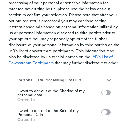
fiával, és maguk mögött hagyták a pokol száját.
processing of your personal or sensitive information for
targeted advertising by us, please use the below opt-out
section to confirm your selection. Please note that after your
Az összeroncsolódott autó mellett egy fekete ruhába
opt-out request is processed you may continue seeing
öltözött férfi állt, fekete kalapja mélyen a szemébe húzva,
interest-based ads based on personal information utilized by
cigije parázsa világított csak ki a karima alól. Senki nem
us or personal information disclosed to third parties prior to
your opt-out. You may separately opt-out of the further
látta, más dimenzió teremtménye volt, portyája most nem
disclosure of your personal information by third parties on the
sikerült, nem tudott lelket vinni magával mélyen a
IAB’s list of downstream participants. This information may
pokolba. Utolsót slukkolt a cigiből, majd két ujja közé
also be disclosed by us to third parties on the
IAB’s List of
fogva pöccintette azt el, mely lángba borította a roncsot.
Downstream Participants
that may further disclose it to other
Nem baj, majd legközelebb, ha nem lesz akkora pechje,
third parties.
hogy egy tiszta lélek egy névtelen hős pont arra jár.
Personal Data Processing Opt Outs
I want to opt-out of the Sharing of my
fotó: Pinterest
personal data.
Opted In
I want to opt-out of the Sale of my
Personal Data.
Opted In