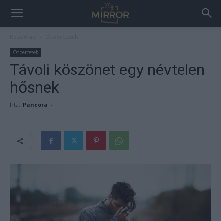
Kezdőlap
Ötpercesek
Ötpercesek
Távoli köszönet egy névtelen
hősnek
Írta:
Pandora
-