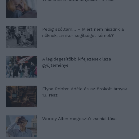
Pedig szóltam… – Miért nem hiszünk a
nőknek, amikor segítséget kérnek?
A legidegesítőbb kifejezések laza
gyűjteménye
Elyna Robbs: Adéle és az örökölt árnyak
13. rész
Woody Allen megosztó zsenialitása