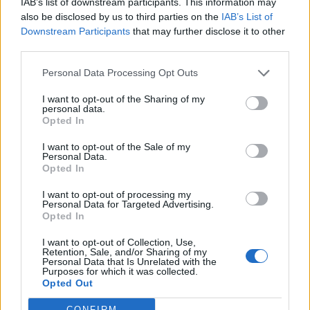
IAB’s list of downstream participants. This information may
also be disclosed by us to third parties on the
IAB’s List of
Minka 13. rész
Downstream Participants
that may further disclose it to other
third parties.
Personal Data Processing Opt Outs
Halál a Tresco-szigeten – A Josh Clayton-
I want to opt-out of the Sharing of my
ügy
personal data.
Opted In
I want to opt-out of the Sale of my
Öt másodperc
Personal Data.
Opted In
I want to opt-out of processing my
Personal Data for Targeted Advertising.
Opted In
Megbocsáthatatlan bűnök 3.rész
I want to opt-out of Collection, Use,
Retention, Sale, and/or Sharing of my
Personal Data that Is Unrelated with the
Purposes for which it was collected.
Opted Out
Megbocsáthatatlan bűnök 2.rész
CONFIRM