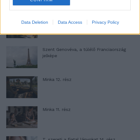
Megbocsáthatatlan bűnök 1.rész
Data Deletion
Data Access
Privacy Policy
Szent Genovéva, a túlélő Franciaország
jelképe
Minka 12. rész
Minka 11. rész
T. szereti a fiatal lányokat 14. rész