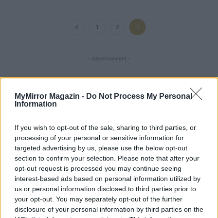
1
2
3
- Advertisement -
MyMirror Magazin -
Do Not Process My Personal
46,301
Rajongók
TETSZIK
Information
13,262
Követő
KÖVETÉS
If you wish to opt-out of the sale, sharing to third parties, or
processing of your personal or sensitive information for
targeted advertising by us, please use the below opt-out
section to confirm your selection. Please note that after your
LEGFRISSEBB
opt-out request is processed you may continue seeing
interest-based ads based on personal information utilized by
Minka 14. rész
us or personal information disclosed to third parties prior to
your opt-out. You may separately opt-out of the further
disclosure of your personal information by third parties on the