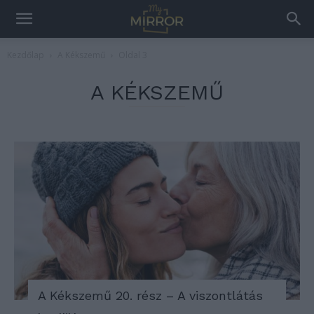
Kezdőlap
A Kékszemű
Oldal 3
A KÉKSZEMŰ
A Kékszemű 20. rész – A viszontlátás