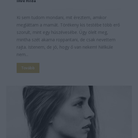
Imre Hilda
Ki sem tudom mondani, mit éreztem, amikor
megláttam a mamát. Törékeny kis testébe több erő
szorult, mint egy húszévesébe. Úgy ölelt meg,
mintha szét akarna roppantani, de csak nevettem
rajta. Istenem, de jó, hogy ő van nekem! Nélküle
nem...
Tovább