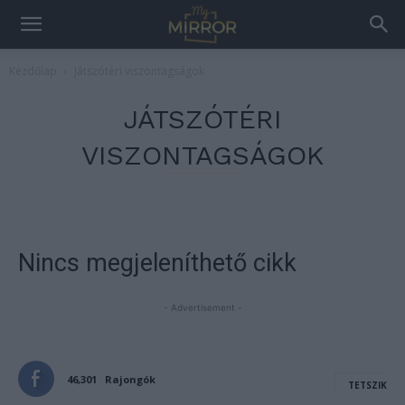
Kezdőlap
Játszótéri viszontagságok
JÁTSZÓTÉRI
VISZONTAGSÁGOK
Nincs megjeleníthető cikk
- Advertisement -
46,301
Rajongók
TETSZIK