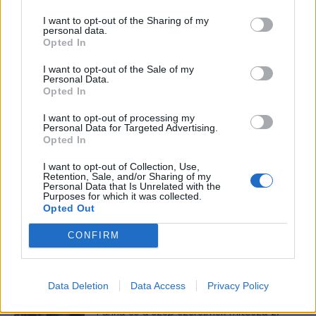
I want to opt-out of the Sharing of my
personal data.
Máltai kaland 7.
Opted In
I want to opt-out of the Sale of my
Personal Data.
Opted In
10 tanács, ha jobban akarod érezni magad
I want to opt-out of processing my
a hétköznapokban
Personal Data for Targeted Advertising.
Opted In
I want to opt-out of Collection, Use,
Retention, Sale, and/or Sharing of my
Egy ház, amely a tengerre és a fényre
Personal Data that Is Unrelated with the
nyílik – Villa...
Purposes for which it was collected.
Opted Out
CONFIRM
A családok, akik soha nem hagyták abba
várakozást – Ha egy...
Data Deletion
Data Access
Privacy Policy
Panna és a szép szerelmek mítosza 2.