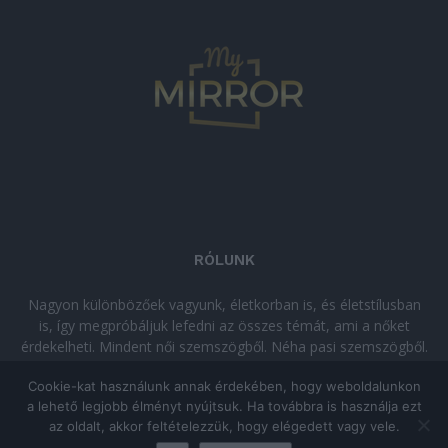
RÓLUNK
Nagyon különbözőek vagyunk, életkorban is, és életstílusban
is, így megpróbáljuk lefedni az összes témát, ami a nőket
érdekelheti. Mindent női szemszögből. Néha pasi szemszögből.
Néha komolyan, néha szórakozva. Olvass minket, ha egy kis
Cookie-kat használunk annak érdekében, hogy weboldalunkon
kikapcsolódásra vágysz!
a lehető legjobb élményt nyújtsuk. Ha továbbra is használja ezt
az oldalt, akkor feltételezzük, hogy elégedett vagy vele.
© Copyright 2026 - mymirror.hu
ADATKEZELÉSI TÁJÉKOZTATÓ
|