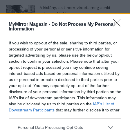
A kislány, akit nem védett meg senki –
Lyhanna története
MyMirror Magazin -
Do Not Process My Personal
Information
T. Barnett: Gyilkosság a Garda-tónál 12.
rész
If you wish to opt-out of the sale, sharing to third parties, or
processing of your personal or sensitive information for
targeted advertising by us, please use the below opt-out
section to confirm your selection. Please note that after your
T. szereti a fiatal lányokat 13. rész
opt-out request is processed you may continue seeing
interest-based ads based on personal information utilized by
us or personal information disclosed to third parties prior to
your opt-out. You may separately opt-out of the further
Minka 10. rész
disclosure of your personal information by third parties on the
IAB’s list of downstream participants. This information may
also be disclosed by us to third parties on the
IAB’s List of
Downstream Participants
that may further disclose it to other
third parties.
Minka 9. rész
Personal Data Processing Opt Outs