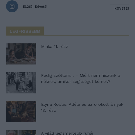
13,262
Követő
KÖVETÉS
LEGFRISSEBB
Minka 11. rész
Pedig szóltam… – Miért nem hiszünk a
nőknek, amikor segítséget kérnek?
Elyna Robbs: Adéle és az örökölt árnyak
13. rész
A világ legismertebb ruhái