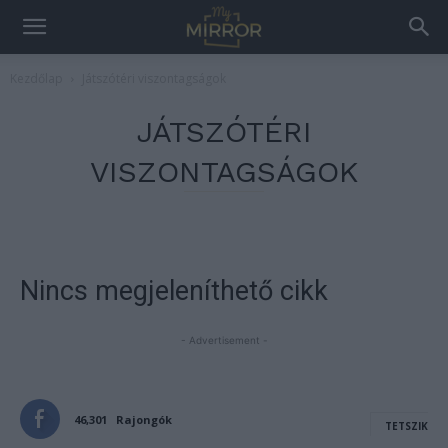
Kezdőlap
Játszótéri viszontagságok
JÁTSZÓTÉRI
VISZONTAGSÁGOK
Nincs megjeleníthető cikk
- Advertisement -
46,301
Rajongók
TETSZIK