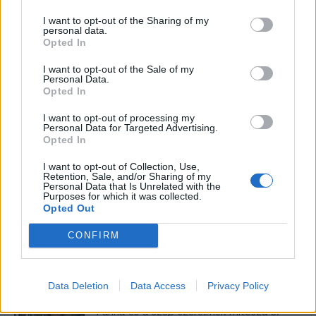
I want to opt-out of the Sharing of my
personal data.
Elyna Robbs: Adéle és az örökölt árnyak
Opted In
13. rész
I want to opt-out of the Sale of my
Personal Data.
Opted In
Woody Allen megosztó zsenialitása
I want to opt-out of processing my
Personal Data for Targeted Advertising.
Opted In
I want to opt-out of Collection, Use,
Retention, Sale, and/or Sharing of my
A világ legismertebb ruhái
Personal Data that Is Unrelated with the
Purposes for which it was collected.
Opted Out
CONFIRM
Nyár, nevetés, anekdoták
Data Deletion
Data Access
Privacy Policy
Panna és a szép szerelmek mítosza 3.