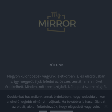
RÓLUNK
Nagyon különbözőek vagyunk, életkorban is, és életstílusban
is, így megpróbáljuk lefedni az összes témát, ami a nőket
érdekelheti. Mindent női szemszögből. Néha pasi szemszögből.
Néha komolyan, néha szórakozva. Olvass minket, ha egy kis
Cookie-kat használunk annak érdekében, hogy weboldalunkon
kikapcsolódásra vágysz!
a lehető legjobb élményt nyújtsuk. Ha továbbra is használja ezt
az oldalt, akkor feltételezzük, hogy elégedett vagy vele.
© Copyright 2026 - mymirror.hu
ADATKEZELÉSI TÁJÉKOZTATÓ
|