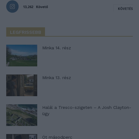
13,262
Követő
KÖVETÉS
LEGFRISSEBB
Minka 14. rész
Minka 13. rész
Halál a Tresco-szigeten – A Josh Clayton-
ügy
Öt másodperc