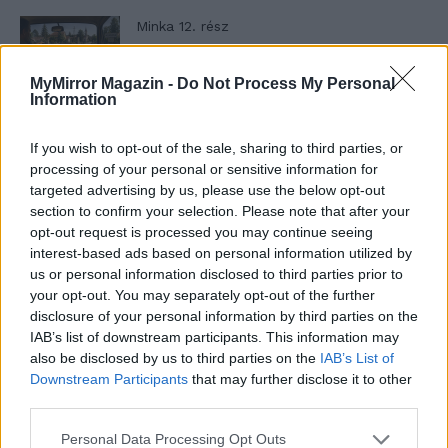
Minka 12. rész
MyMirror Magazin -
Do Not Process My Personal
Information
Minka 11. rész
If you wish to opt-out of the sale, sharing to third parties, or
processing of your personal or sensitive information for
targeted advertising by us, please use the below opt-out
section to confirm your selection. Please note that after your
T. szereti a fiatal lányokat 14. rész
opt-out request is processed you may continue seeing
interest-based ads based on personal information utilized by
us or personal information disclosed to third parties prior to
your opt-out. You may separately opt-out of the further
Pedig szóltam… – Miért nem hiszünk a
disclosure of your personal information by third parties on the
nőknek, amikor segítséget kérnek?
IAB’s list of downstream participants. This information may
also be disclosed by us to third parties on the
IAB’s List of
Downstream Participants
that may further disclose it to other
third parties.
A legidegesítőbb kifejezések laza
gyűjteménye
Personal Data Processing Opt Outs