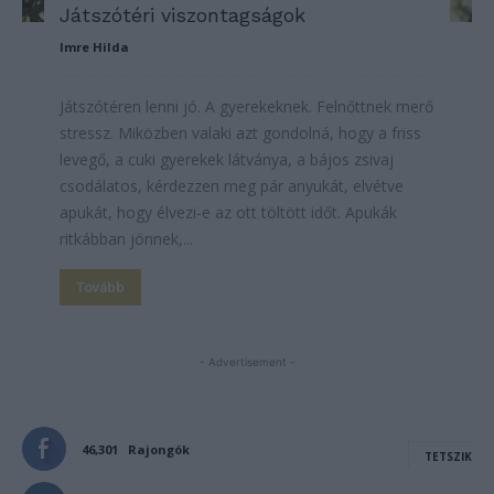
Játszótéri viszontagságok
Imre Hilda
Játszótéren lenni jó. A gyerekeknek. Felnőttnek merő
stressz. Miközben valaki azt gondolná, hogy a friss
levegő, a cuki gyerekek látványa, a bájos zsivaj
csodálatos, kérdezzen meg pár anyukát, elvétve
apukát, hogy élvezi-e az ott töltött időt. Apukák
ritkábban jönnek,...
Tovább
- Advertisement -
46,301
Rajongók
TETSZIK