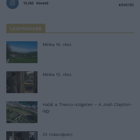
13,262
Követő
KÖVETÉS
LEGFRISSEBB
Minka 14. rész
Minka 13. rész
Halál a Tresco-szigeten – A Josh Clayton-
ügy
Öt másodperc