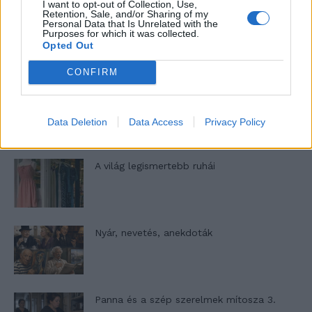
I want to opt-out of Collection, Use,
Retention, Sale, and/or Sharing of my
Personal Data that Is Unrelated with the
Elyna Robbs: Adéle és az örökölt árnyak
Purposes for which it was collected.
Opted Out
13. rész
CONFIRM
Woody Allen megosztó zsenialitása
Data Deletion
Data Access
Privacy Policy
A világ legismertebb ruhái
Nyár, nevetés, anekdoták
Panna és a szép szerelmek mítosza 3.