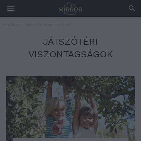
Kezdőlap
Játszótéri viszontagságok
JÁTSZÓTÉRI
VISZONTAGSÁGOK