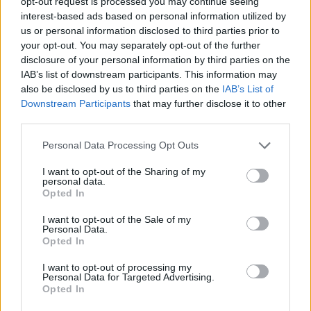
opt-out request is processed you may continue seeing
Minka 12. rész
interest-based ads based on personal information utilized by
us or personal information disclosed to third parties prior to
your opt-out. You may separately opt-out of the further
disclosure of your personal information by third parties on the
IAB’s list of downstream participants. This information may
Minka 11. rész
also be disclosed by us to third parties on the
IAB’s List of
Downstream Participants
that may further disclose it to other
third parties.
T. szereti a fiatal lányokat 14. rész
Personal Data Processing Opt Outs
I want to opt-out of the Sharing of my
personal data.
Opted In
Pedig szóltam… – Miért nem hiszünk a
I want to opt-out of the Sale of my
nőknek, amikor segítséget kérnek?
Personal Data.
Opted In
I want to opt-out of processing my
A legidegesítőbb kifejezések laza
Personal Data for Targeted Advertising.
Opted In
gyűjteménye