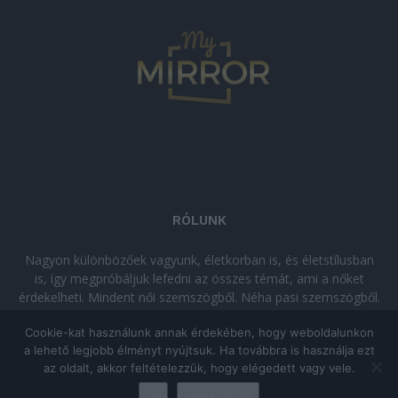
RÓLUNK
Nagyon különbözőek vagyunk, életkorban is, és életstílusban
is, így megpróbáljuk lefedni az összes témát, ami a nőket
érdekelheti. Mindent női szemszögből. Néha pasi szemszögből.
Néha komolyan, néha szórakozva. Olvass minket, ha egy kis
Cookie-kat használunk annak érdekében, hogy weboldalunkon
kikapcsolódásra vágysz!
a lehető legjobb élményt nyújtsuk. Ha továbbra is használja ezt
az oldalt, akkor feltételezzük, hogy elégedett vagy vele.
© Copyright 2026 - mymirror.hu
ADATKEZELÉSI TÁJÉKOZTATÓ
|
Ok
Adatkezelés