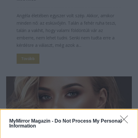
Angéla életében egyszer volt szép. Akkor, amikor
minden nő: az esküvőjén. Talán a fehér ruha teszi,
talán a vakhit, hogy valami földöntúli vár az
emberre, nem lehet tudni. Senki nem tudta erre a
kérdésre a választ, még azok a...
Tovább
MyMirror Magazin -
Do Not Process My Personal
Information