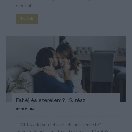
okozhat...
Tovább
Fahéj és szerelem? 15. rész
Imre Hilda
– Mit főzzek ilyen felkészületlenül szenteste? –
kérdezte Angéla zavartan a kocsiban. – Bármi jó