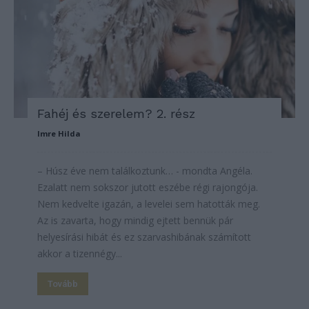
Fahéj és szerelem? 2. rész
Imre Hilda
– Húsz éve nem találkoztunk… - mondta Angéla.
Ezalatt nem sokszor jutott eszébe régi rajongója.
Nem kedvelte igazán, a levelei sem hatották meg.
Az is zavarta, hogy mindig ejtett bennük pár
helyesírási hibát és ez szarvashibának számított
akkor a tizennégy...
Tovább