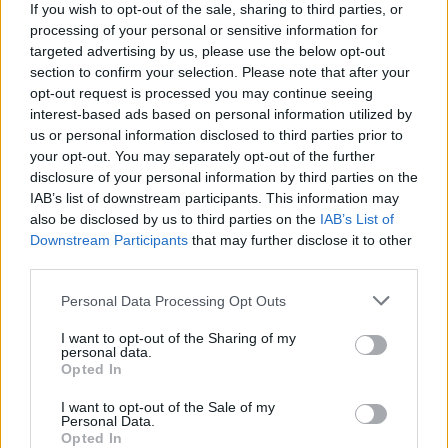
If you wish to opt-out of the sale, sharing to third parties, or
Fahéj és szerelem? 10. rész
processing of your personal or sensitive information for
Imre Hilda
targeted advertising by us, please use the below opt-out
section to confirm your selection. Please note that after your
opt-out request is processed you may continue seeing
Luca csak a tizedik csengetésre vette fel. Angéla
interest-based ads based on personal information utilized by
gyorsan elhadarta neki, hogy okvetlenül beszélni
us or personal information disclosed to third parties prior to
akar vele, de a lány, azt válaszolta, nem érzi jól
your opt-out. You may separately opt-out of the further
magát. Gyomorrontása van, már délután óta
disclosure of your personal information by third parties on the
szenved, kérte, hogy értse meg. A sorozat többi
IAB’s list of downstream participants. This information may
also be disclosed by us to third parties on the
IAB’s List of
részét itt...
Downstream Participants
that may further disclose it to other
third parties.
Tovább
Personal Data Processing Opt Outs
I want to opt-out of the Sharing of my
personal data.
Opted In
I want to opt-out of the Sale of my
Personal Data.
Opted In