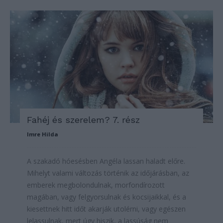
Fahéj és szerelem? 7. rész
Imre Hilda
A szakadó hóesésben Angéla lassan haladt előre.
Mihelyt valami változás történik az időjárásban, az
emberek megbolondulnak, morfondírozott
magában, vagy felgyorsulnak és kocsijaikkal, és a
kiesettnek hitt időt akarják utolérni, vagy egészen
lelassulnak, mert úgy hiszik, a lassúság nem