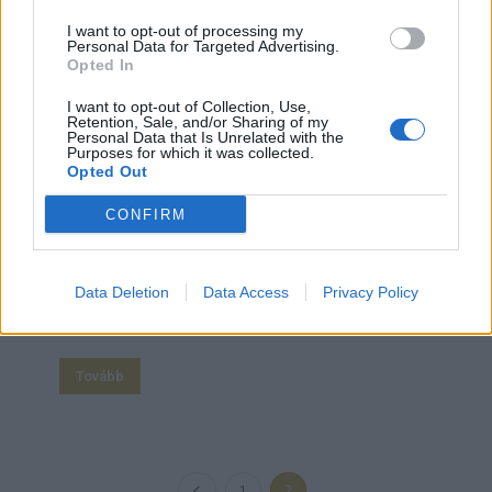
I want to opt-out of processing my
Personal Data for Targeted Advertising.
Opted In
Fahéj és szerelem? 6. rész
I want to opt-out of Collection, Use,
Retention, Sale, and/or Sharing of my
Imre Hilda
Personal Data that Is Unrelated with the
Purposes for which it was collected.
Opted Out
– Menjünk két kocsival, nem akarom az enyémet itt
CONFIRM
hagyni! – mondta Angéla. – Ne aggódj, nem
megyünk messzire. Mutatni akarok neked valamit –
fogta meg a kezét Ádám. Mintha tökéletesen
Data Deletion
Data Access
Privacy Policy
belepasszolna az övébe, futott át a nő fején, ami
ostoba...
Tovább
1
2