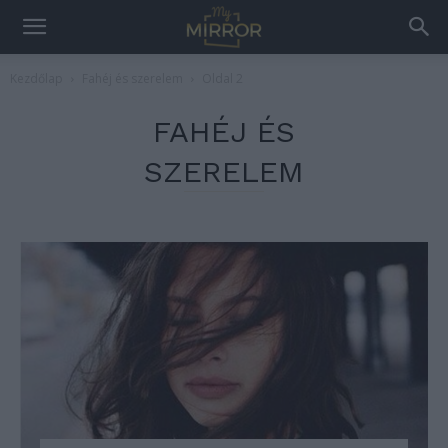
Kezdőlap
Fahéj és szerelem
Oldal 2
FAHÉJ ÉS
SZERELEM