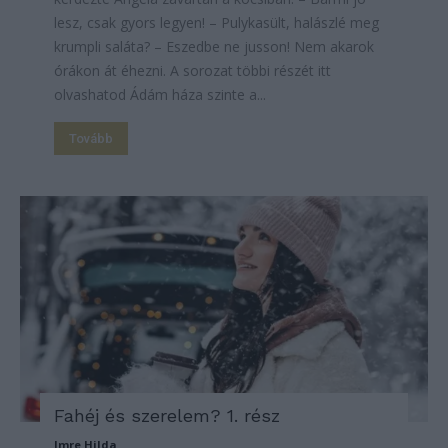
lesz, csak gyors legyen! – Pulykasült, halászlé meg
krumpli saláta? – Eszedbe ne jusson! Nem akarok
órákon át éhezni. A sorozat többi részét itt
olvashatod Ádám háza szinte a...
Tovább
Fahéj és szerelem? 1. rész
Imre Hilda